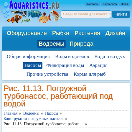
Контакты
Карта сайта
Поиск
найти
О
борудование
Р
ыбки
Р
астения
Д
изайн
В
одоемы
П
рирода
Общая информация
Виды водоемов
Вода и воздух
Насосы
Фильтрация воды
Аэрация
Прочие устройства
Корма для рыб
Рис. 11.13. Погружной
турбонасос, работающий под
водой
Главная
Водоемы
Насосы
Конструкции погружных насосов
Рис. 11.13. Погружной турбонасос, работа…