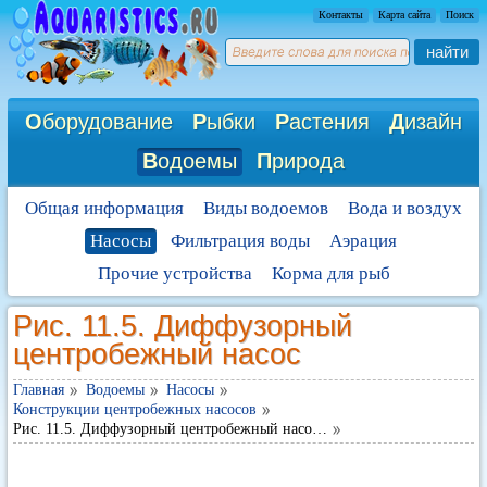
Контакты
Карта сайта
Поиск
найти
О
борудование
Р
ыбки
Р
астения
Д
изайн
В
одоемы
П
рирода
Общая информация
Виды водоемов
Вода и воздух
Насосы
Фильтрация воды
Аэрация
Прочие устройства
Корма для рыб
Рис. 11.5. Диффузорный
центробежный насос
Главная
Водоемы
Насосы
Конструкции центробежных насосов
Рис. 11.5. Диффузорный центробежный насо…