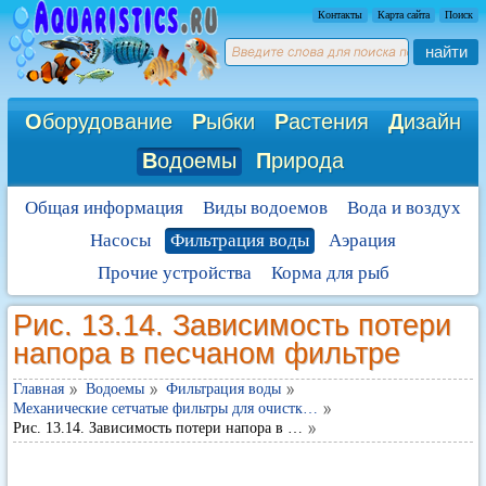
Контакты
Карта сайта
Поиск
найти
О
борудование
Р
ыбки
Р
астения
Д
изайн
В
одоемы
П
рирода
Общая информация
Виды водоемов
Вода и воздух
Насосы
Фильтрация воды
Аэрация
Прочие устройства
Корма для рыб
Рис. 13.14. Зависимость потери
напора в песчаном фильтре
Главная
Водоемы
Фильтрация воды
Механические сетчатые фильтры для очистк…
Рис. 13.14. Зависимость потери напора в …