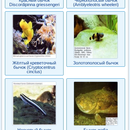
Красный бычок
Чернополосый бычок
Discordipinna griessengeri
(Amblyeleotris wheeleri)
Жёлтый креветочный
Золотополосый бычок
бычок (Cryptocentrus
cinctus)
Неоновый бычок
Бычок-жаба