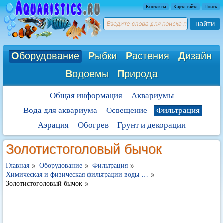
Контакты
Карта сайта
Поиск
найти
О
борудование
Р
ыбки
Р
астения
Д
изайн
В
одоемы
П
рирода
Общая информация
Аквариумы
Вода для аквариума
Освещение
Фильтрация
Аэрация
Обогрев
Грунт и декорации
Золотистоголовый бычок
Главная
Оборудование
Фильтрация
Химическая и физическая фильтрации воды …
Золотистоголовый бычок