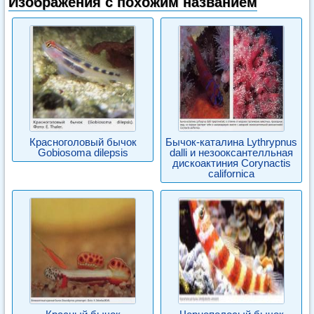
Изображения с похожим названием
Красноголовый бычок
Бычок-каталина Lythrypnus
Gobiosoma dilepsis
dalli и незооксантелльная
дискоактиния Corynactis
californica