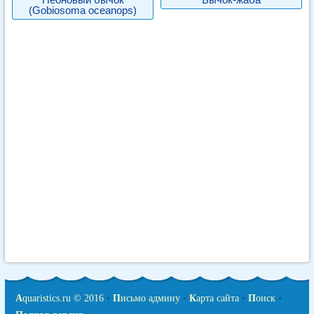
(Gobiosoma oceanops)
A
quaristics.ru © 2016
•
П
исьмо админу
•
К
арта сайта
•
П
оиск
•