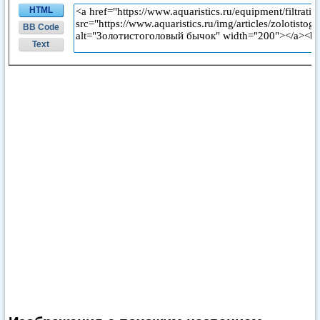
HTML
BB Code
Text