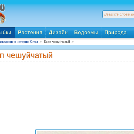
ыбки
Р
астения
Д
изайн
В
одоемы
П
рирода
зведение в истории Китая
Карп чешуйчатый
п чешуйчатый