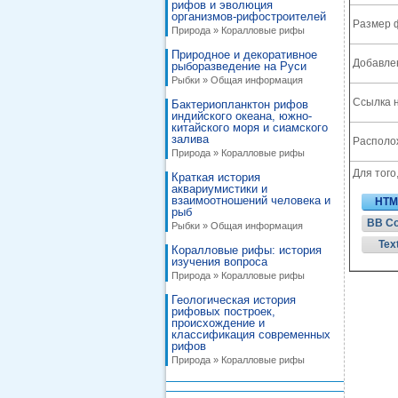
рифов и эволюция
организмов-рифостроителей
Размер 
Природа » Коралловые рифы
Природное и декоративное
Добавле
рыборазведение на Руси
Рыбки » Общая информация
Ссылка н
Бактериопланктон рифов
индийского океана, южно-
китайского моря и сиамского
залива
Располож
Природа » Коралловые рифы
Для того
Краткая история
аквариумистики и
взаимоотношений человека и
HTM
рыб
BB C
Рыбки » Общая информация
Tex
Коралловые рифы: история
изучения вопроса
Природа » Коралловые рифы
Геологическая история
рифовых построек,
происхождение и
классификация современных
рифов
Природа » Коралловые рифы