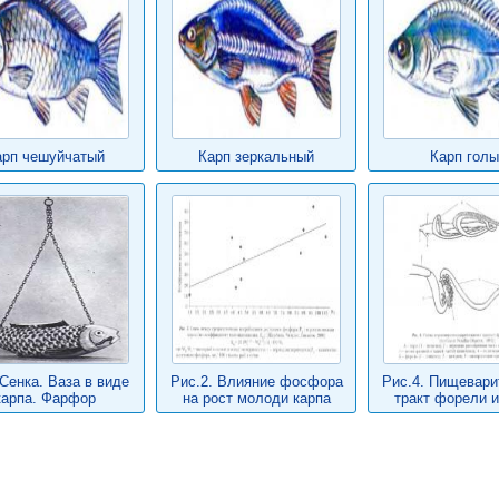
арп чешуйчатый
Карп зеркальный
Карп голы
Сенка. Ваза в виде
Рис.2. Влияние фосфора
Рис.4. Пищевар
карпа. Фарфор
на рост молоди карпа
тракт форели и