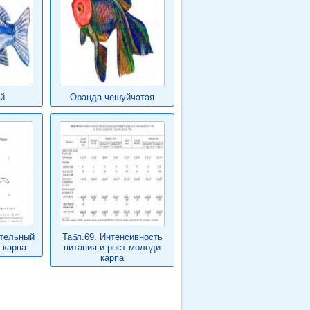
й
Оранда чешуйчатая
ительный
Табл.69. Интенсивность
 карпа
питания и рост молоди
карпа