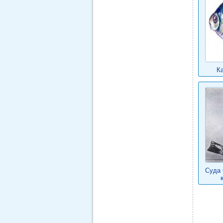
К
Суда 