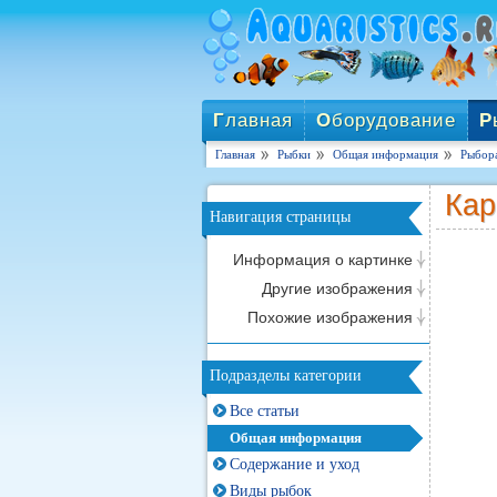
Г
лавная
О
борудование
Р
Главная
Рыбки
Общая информация
Рыбора
Кар
Навигация страницы
Информация о картинке
Другие изображения
Похожие изображения
Подразделы категории
Все статьи
Общая информация
Содержание и уход
Виды рыбок