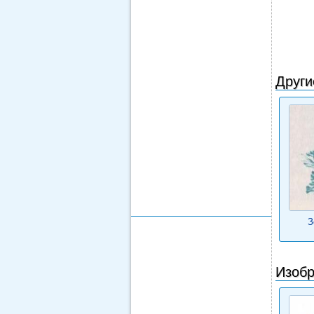
Други
З
Изобр