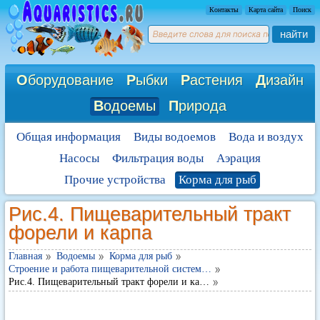
Контакты
Карта сайта
Поиск
найти
О
борудование
Р
ыбки
Р
астения
Д
изайн
В
одоемы
П
рирода
Общая информация
Виды водоемов
Вода и воздух
Насосы
Фильтрация воды
Аэрация
Прочие устройства
Корма для рыб
Рис.4. Пищеварительный тракт
форели и карпа
Главная
Водоемы
Корма для рыб
Строение и работа пищеварительной систем…
Рис.4. Пищеварительный тракт форели и ка…