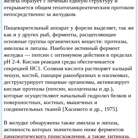
железа образует с печенью единую структуру и
открывается общим гепатопанкреатическим протоком
непосредственно за желудком.
Пищеварительный аппарат у форели выделяет, так же
как и у других рыб, ферменты, расщепляющие
основные группы органических веществ: протеазы,
амилазы и липазы. Наиболее активный фермент
желудка — пепсин с оптимумом действия в пределах
pH 2-4. Кислая реакция среды обеспечивается
секрецией НС1. Соляная кислота растворяет кальций
чешуи, костей, панцири ракообразных и насекомых,
деструкгурирует пищевые организмы, активизирует
кислые протеазы (пепсин, коллагеназы и др.),
которые осуществляют начальный гидролиз белков и
поверхностных, костных, мышечных и
соединительных тканей [Хасимото и др., 1975].
В желудке обнаружены также амилаза и липаза,
активность которых значительно ниже ферментов
панкреатического происхождения, а также хитиназа,