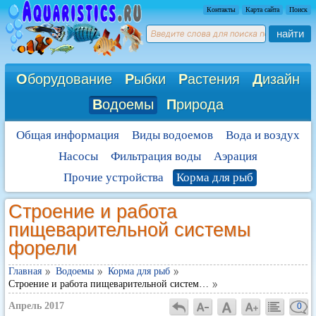
Контакты
Карта сайта
Поиск
найти
О
борудование
Р
ыбки
Р
астения
Д
изайн
В
одоемы
П
рирода
Общая информация
Виды водоемов
Вода и воздух
Насосы
Фильтрация воды
Аэрация
Прочие устройства
Корма для рыб
Строение и работа
пищеварительной системы
форели
Главная
Водоемы
Корма для рыб
Строение и работа пищеварительной систем…
Апрель 2017
0