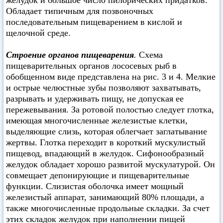
желудок и большое число пилорических придатков.
Обладает типичным для позвоночных
последовательным пищеварением в кислой и
щелочной среде.
Строение органов пищеварения
.
Схема
пищеварительных органов лососевых рыб в
обобщенном виде представлена на рис. 3 и 4. Мелкие
и острые челюстные зубы позволяют захватывать,
разрывать и удерживать пищу, не допуская ее
пережевывания. За ротовой полостью следует глотка,
имеющая многочисленные железистые клетки,
выделяющие слизь, которая облегчает заглатывание
жертвы. Глотка переходит в короткий мускулистый
пищевод, впадающий в желудок. Сифонообразный
желудок обладает хорошо развитой мускулатурой. Он
совмещает депонирующие и пищеварительные
функции. Слизистая оболочка имеет мощный
железистый аппарат, занимающий 80% площади, а
также многочисленные продольные складки. За счет
этих складок желудок при наполнении пищей