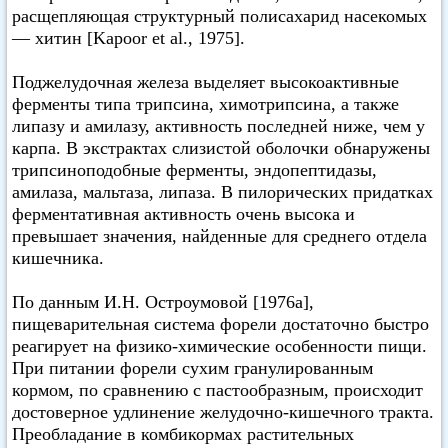
расщепляющая структурный полисахарид насекомых
— хитин [Kapoor et al., 1975].
Поджелудочная железа выделяет высокоактивные
ферменты типа трипсина, химотрипсина, а также
липазу и амилазу, активность последней ниже, чем у
карпа. В экстрактах слизистой оболочки обнаружены
трипсиноподобные ферменты, эндопептидазы,
амилаза, мальтаза, липаза. В пилорических придатках
ферментативная активность очень высока и
превышает значения, найденные для среднего отдела
кишечника.
По данным И.Н. Остроумовой [1976а],
пищеварительная система форели достаточно быстро
реагирует на физико-химические особенности пищи.
При питании форели сухим гранулированным
кормом, по сравнению с пастообразным, происходит
достоверное удлинение желудочно-кишечного тракта.
Преобладание в комбикормах растительных