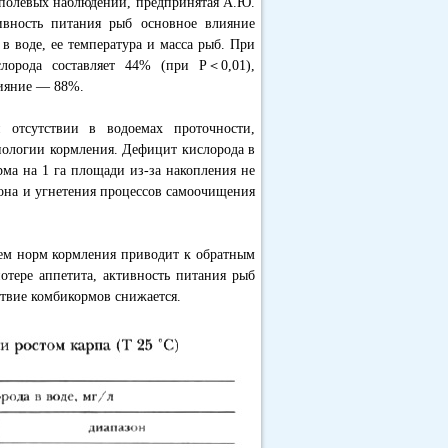
 полевых наблюдений, предпринятая А.Ю.
ивность питания рыб основное влияние
в воде, ее температура и масса рыб. При
лорода составляет 44% (при Р＜0,01),
лияние — 88%.
отсутствии в водоемах проточности,
нологии кормления. Дефицит кислорода в
рма на 1 га площади из-за накопления не
тона и угнетения процессов самоочищения
ием норм кормления приводит к обратным
потере аппетита, активность питания рыб
ствие комбикормов снижается.