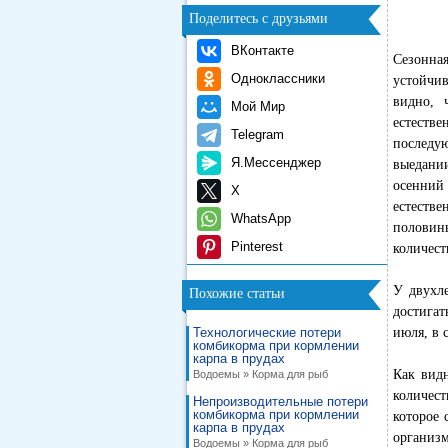
Поделитесь с друзьями
ВКонтакте
Сезонна
Одноклассники
устойчи
видно, 
Мой Мир
естеств
Telegram
последу
Я.Мессенджер
выедани
осенний
X
естеств
WhatsApp
половины
Pinterest
количест
У двухл
Похожие статьи
достигат
Технологические потери
июля, в 
комбикорма при кормлении
карпа в прудах
Как видн
Водоемы » Корма для рыб
количес
Непроизводительные потери
комбикорма при кормлении
которое 
карпа в прудах
организм
Водоемы » Корма для рыб