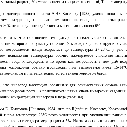
суточный рацион, % сухого вещества пищи от массы рыб; Т — температур
ью дисперсионного анализа А.Ю. Киселеву [1985] удалось показать, 
 температуры воды на величину рационов молоди карпа резко различ
ет 80% от совокупного действия, а массы - лишь около 6%.
 отметить, что повышение температуры вызывает увеличение интенс
 выше которого наступает угнетение. У молоди карпов в прудах в ус
тво потребляемой пищи возрастает до температуры 27-28°C, у рыб
шем повышении температуры обычно наблюдаемое угнетение аппет
ности воды кислородом, в то время как потребность в нем рыб возр
ения комбикорма обычно происходит при температуре ниже 15-14°
ь комбикорм и питается только естественной кормовой базой.
о, что кислород необходим организму для осуществления обмена ве
ния процессов роста. В практическом плане очень интересны сведения
ении концентрации кислорода в воде (табл. 84).
м Е. Хьюсмана [Huisman, 1984; цит. по Щербине, Киселеву, Касаткино
0 г при температуре 23°C резко усиливается при увеличении рациона
 роста возрастает до размера рациона 5%. На этом основании сделан вы
е рыб в случае, если ее поступление в организм не превышает 5% от 