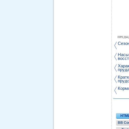
ПРЕДЫ
Сезон
Насы
восст
Харак
пруда
Кратк
пруд
Кормл
HTM
BB Co