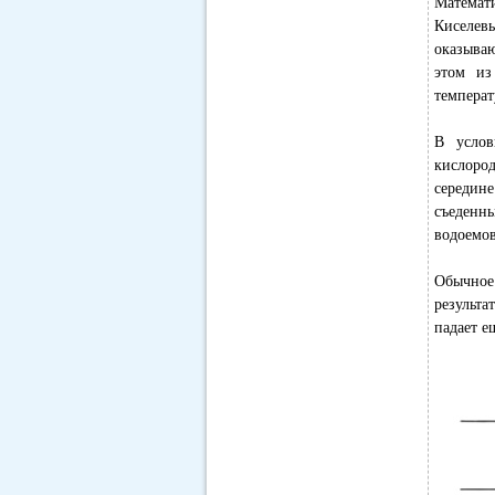
Математи
Киселев
оказываю
этом из
темпера
В услов
кислоро
середине
съеденны
водоемов
Обычное
результа
падает е