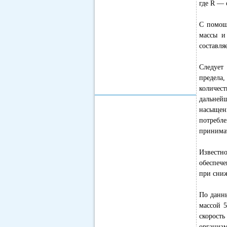
где R — 
С помощ
массы и
составля
Следует
предела,
количес
дальней
насыщен
потребл
принимат
Известн
обеспече
при сниж
По данны
массой 5
скорость
организм