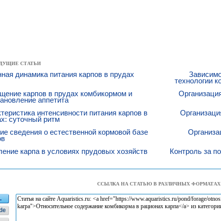
ДУЩИЕ СТАТЬИ
ная динамика питания карпов в прудах
Зависимо
технологии к
щение карпов в прудах комбикормом и
Организация
ановление аппетита
теристика интенсивности питания карпов в
Организаци
х: суточный ритм
ие сведения о естественной кормовой базе
Организа
ов
ение карпа в условиях прудовых хозяйств
Контроль за п
ССЫЛКА НА СТАТЬЮ В РАЗЛИЧНЫХ ФОРМАТАХ
L
de