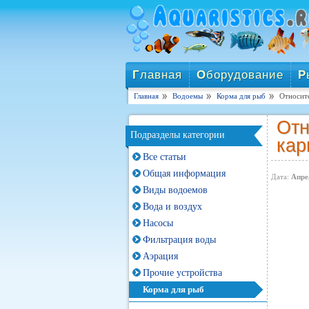
Г
лавная
О
борудование
Р
Главная
Водоемы
Корма для рыб
Относит
Отн
Подразделы категории
кар
Все статьи
Общая информация
Дата:
Апре
Виды водоемов
Вода и воздух
Насосы
Фильтрация воды
Аэрация
Прочие устройства
Корма для рыб