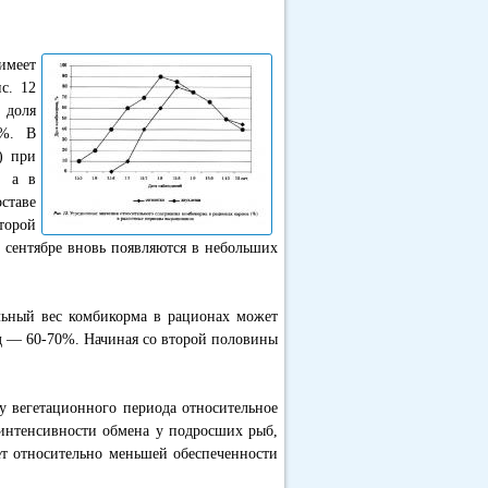
имеет
с. 12
 доля
0%. В
) при
, а в
ставе
торой
в сентябре вновь появляются в небольших
льный вес комбикорма в рационах может
д — 60-70%. Начиная со второй половины
цу вегетационного периода относительное
интенсивности обмена у подросших рыб,
ует относительно меньшей обеспеченности