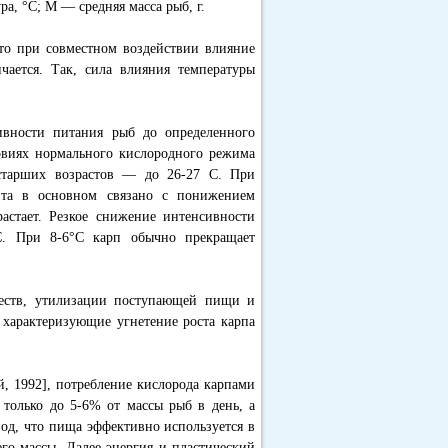
а, °C; М — средняя масса рыб, г.
что при совместном воздействии влияние
ается. Так, сила влияния температуры
ивности питания рыб до определенного
ловиях нормального кислородного режима
 старших возрастов — до 26-27 С. При
ита в основном связано с понижением
астает. Резкое снижение интенсивности
C. При 8-6°C карп обычно прекращает
ществ, утилизации поступающей пищи и
, характеризующие угнетение роста карпа
й, 1992], потребление кислорода карпами
 только до 5-6% от массы рыб в день, а
вод, что пища эффективно используется в
его массы. Далее энергия и пластический