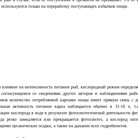
 используются только на переработку поступающих избытков пищи.
я влияние на интенсивность питания рыб, кислородный режим определ
 согласующимся со сведениями других авторов и наблюдениями рыбо
рмов количество потребляемой карпами пищи имеет прямую связь с д
льная активность питания карпа наблюдается обычно в 11-16 ч, т
ации кислорода в воде в результате фотосинтегической деятельности ф
огда резко замедляется или прекращается фотосинтез, а кислород ин
щими органические осадки, а также на дыхание всех гидробионтов.