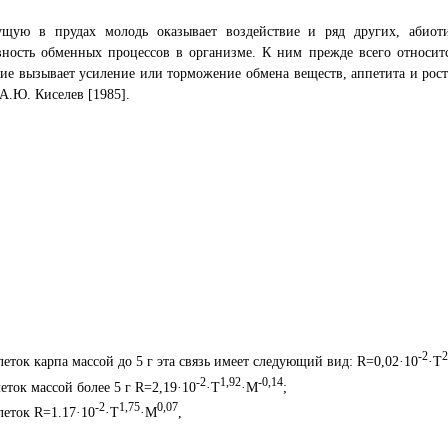
ущую в прудах молодь оказывает воздействие и ряд других, абиоти
вность обменных процессов в организме. К ним прежде всего относит
е вызывает усиление или торможение обмена веществ, аппетита и рост
А.Ю. Киселев [1985].
-2
2
леток карпа массой до 5 г эта связь имеет следующий вид: R=0,02·10
·Т
-2
1,92
-0,14
леток массой более 5 г R=2,19·10
·Т
·М
;
-2
1,75
0,07
леток R=1.17·10
·Т
·М
,