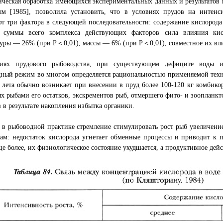
ческая обработка имеющихся экспериментальных данных и результатов
ым [1985], позволила установить, что в условиях прудов на интенс
т три фактора в следующей последовательности: содержание кислорода 
 суммы всего комплекса действующих факторов сила влияния кис
туры — 26% (при Р＜0,01), массы — 6% (при Р＜0,01), совместное их в
иях прудового рыбоводства, при существующем дефиците воды и 
дный режим во многом определяется рациональностью применяемой тех
 лета обычно возникает при внесении в пруд более 100-120 кг комбико
х рыбами его остатков, экскрементов рыб, отмершего фито- и зоопланк
 в результате накопления избытка органики.
 в рыбоводной практике стремление стимулировать рост рыб увеличен
там: недостаток кислорода угнетает обменные процессы и приводит к 
ще более, их физиологическое состояние ухудшается, а продуктивное дей