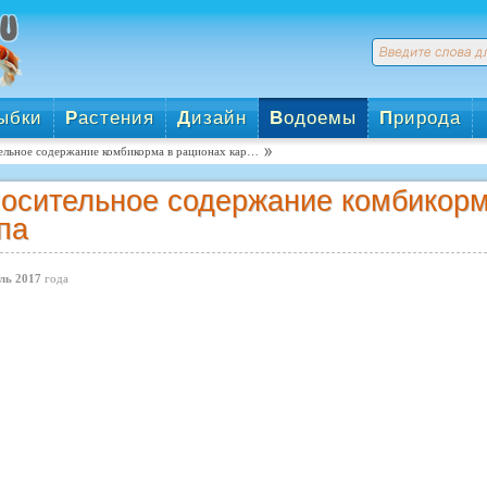
ыбки
Р
астения
Д
изайн
В
одоемы
П
рирода
ельное содержание комбикорма в рационах кар…
осительное содержание комбикорм
па
ль 2017
года