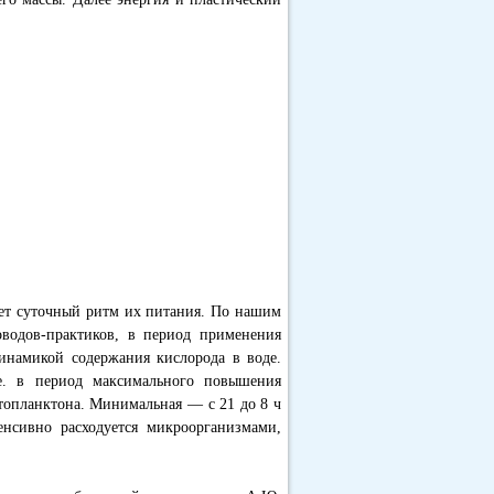
яет суточный ритм их питания. По нашим
водов-практиков, в период применения
инамикой содержания кислорода в воде.
.е. в период максимального повышения
итопланктона. Минимальная — с 21 до 8 ч
тенсивно расходуется микроорганизмами,