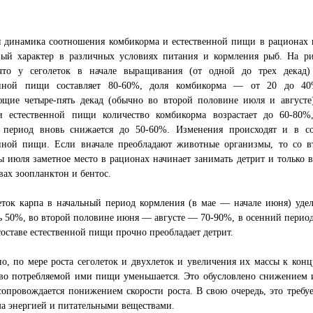
я динамика соотношения комбикорма и естественной пищи в рационах 
вый характер в различных условиях питания и кормления рыб. На ри
что у сеголеток в начале выращивания (от одной до трех декад)
енной пищи составляет 80-60%, доля комбикорма — от 20 до 4
ющие четыре-пять декад (обычно во второй половине июля и августе
и естественной пищи количество комбикорма возрастает до 60-80%
 период вновь снижается до 50-60%. Изменения происходят и в со
енной пищи. Если вначале преобладают животные организмы, то со в
 июля заметное место в рационах начинает занимать детрит и только 
вах зоопланктон и бентос.
еток карпа в начальный период кормления (в мае — начале июня) уде
ь 50%, во второй половине июня — августе — 70-90%, в осенний перио
составе естественной пищи прочно преобладает детрит.
о, по мере роста сеголеток и двухлеток и увеличения их массы к кон
тво потребляемой ими пищи уменьшается. Это обусловлено снижением 
сопровождается понижением скорости роста. В свою очередь, это треб
а энергией и питательными веществами.