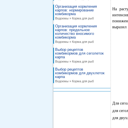
Организация кормления
На раст
карпов: нормирование
комбикорма
интенси
Водоемы » Корма для рыб
понижени
Организация кормления
выразил 
карпов: предельное
количество вносимого
комбикорма
Водоемы » Корма для рыб
Выбор рецептов
комбикормов для сеголеток
карпа
Водоемы » Корма для рыб
Выбор рецептов
комбикормов для двухлеток
карпа
Водоемы » Корма для рыб
Для сего
для сего
для двух