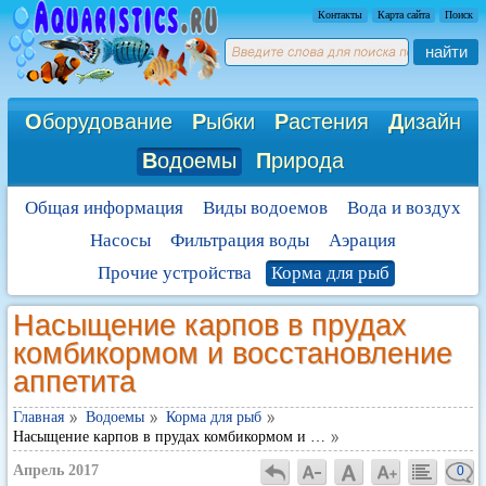
Контакты
Карта сайта
Поиск
найти
О
борудование
Р
ыбки
Р
астения
Д
изайн
В
одоемы
П
рирода
Общая информация
Виды водоемов
Вода и воздух
Насосы
Фильтрация воды
Аэрация
Прочие устройства
Корма для рыб
Насыщение карпов в прудах
комбикормом и восстановление
аппетита
Главная
Водоемы
Корма для рыб
Насыщение карпов в прудах комбикормом и …
Апрель 2017
0