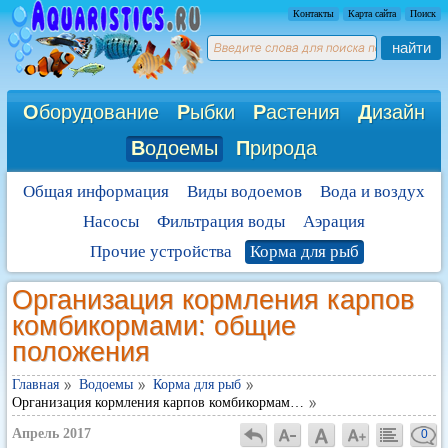
Контакты
Карта сайта
Поиск
найти
О
борудование
Р
ыбки
Р
астения
Д
изайн
В
одоемы
П
рирода
Общая информация
Виды водоемов
Вода и воздух
Насосы
Фильтрация воды
Аэрация
Прочие устройства
Корма для рыб
Организация кормления карпов
комбикормами: общие
положения
Главная
Водоемы
Корма для рыб
Организация кормления карпов комбикормам…
Апрель 2017
0