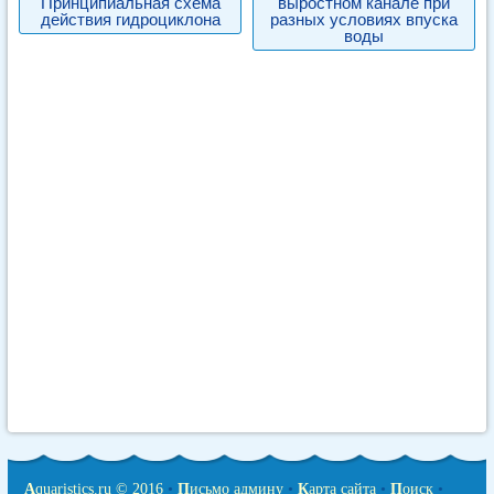
Принципиальная схема
выростном канале при
действия гидроциклона
разных условиях впуска
воды
A
quaristics.ru © 2016
•
П
исьмо админу
•
К
арта сайта
•
П
оиск
•