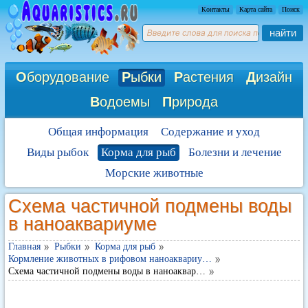
Контакты
Карта сайта
Поиск
найти
О
борудование
Р
ыбки
Р
астения
Д
изайн
В
одоемы
П
рирода
Общая информация
Содержание и уход
Виды рыбок
Корма для рыб
Болезни и лечение
Морские животные
Схема частичной подмены воды
в наноаквариуме
Главная
Рыбки
Корма для рыб
Кормление животных в рифовом наноаквариу…
Схема частичной подмены воды в наноаквар…