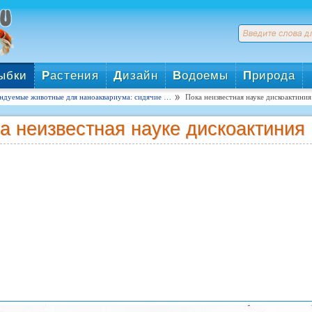
ыбки
Р
астения
Д
изайн
В
одоемы
П
рирода
ндуемые животные для наноаквариума: сидячие …
Пока неизвестная науке дискоактиния
а неизвестная науке дискоактиния