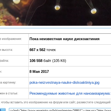
Пока неизвестная науке дискоактиния
е изображения:
667 x 562
точек
и высота:
106 558
байт (105 Кб)
файла:
8 Мая 2017
н:
poka-neizvestnaya-nauke-diskoaktiniya.jpg
а картинку:
Рекомендуемые животные для наноаквариума:
ен в статье:
, чтобы вставить это изображение на форум или сайт, разместите следующий 
L