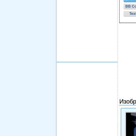
BB C
Tex
Изобр