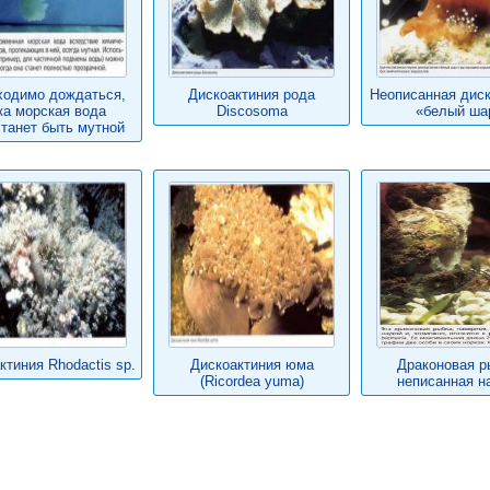
ходимо дождаться,
Дискоактиния рода
Неописанная диск
ка морская вода
Discosoma
«белый ша
танет быть мутной
ктиния Rhodactis sp.
Дискоактиния юма
Драконовая р
(Ricordea yuma)
неписанная н