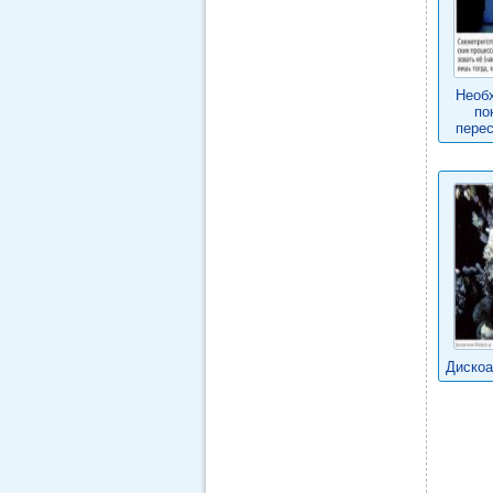
Необ
по
перес
Дискоа