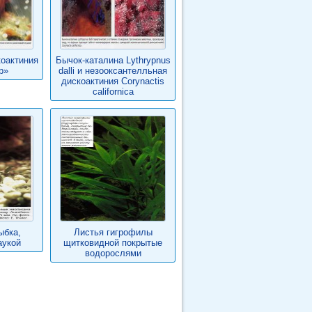
оактиния
Бычок-каталина Lythrypnus
р»
dalli и незооксантелльная
дискоактиния Corynactis
californica
ыбка,
Листья гигрофилы
аукой
щитковидной покрытые
водорослями