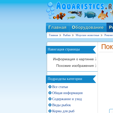
Г
лавная
О
борудование
Р
Главная
Рыбки
Морские животные
Рекоме
Пок
Навигация страницы
Информация о картинке
Похожие изображения
Подразделы категории
Все статьи
Общая информация
Содержание и уход
Виды рыбок
Корма для рыб