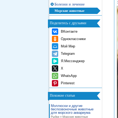
Болезни и лечение
Морские животные
Поделитесь с друзьями
ВКонтакте
Одноклассники
Мой Мир
Telegram
Я.Мессенджер
X
WhatsApp
Pinterest
Похожие статьи
Моллюски и другие
беспозвоночные животные
для морского аквариума
Рыбки » Морские животные