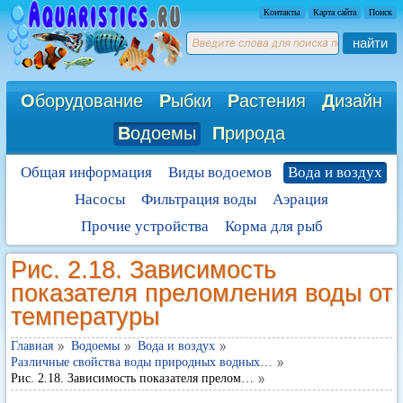
Контакты
Карта сайта
Поиск
найти
О
борудование
Р
ыбки
Р
астения
Д
изайн
В
одоемы
П
рирода
Общая информация
Виды водоемов
Вода и воздух
Насосы
Фильтрация воды
Аэрация
Прочие устройства
Корма для рыб
Рис. 2.18. Зависимость
показателя преломления воды от
температуры
Главная
Водоемы
Вода и воздух
Различные свойства воды природных водных…
Рис. 2.18. Зависимость показателя прелом…