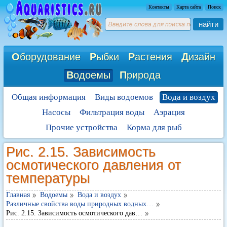
Контакты
Карта сайта
Поиск
найти
О
борудование
Р
ыбки
Р
астения
Д
изайн
В
одоемы
П
рирода
Общая информация
Виды водоемов
Вода и воздух
Насосы
Фильтрация воды
Аэрация
Прочие устройства
Корма для рыб
Рис. 2.15. Зависимость
осмотического давления от
температуры
Главная
Водоемы
Вода и воздух
Различные свойства воды природных водных…
Рис. 2.15. Зависимость осмотического дав…