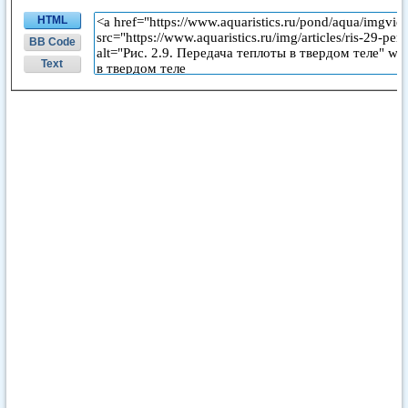
HTML
BB Code
Text