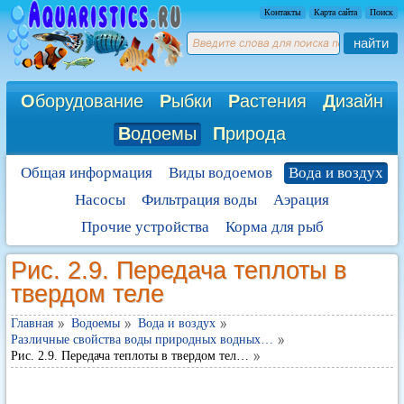
Контакты
Карта сайта
Поиск
найти
О
борудование
Р
ыбки
Р
астения
Д
изайн
В
одоемы
П
рирода
Общая информация
Виды водоемов
Вода и воздух
Насосы
Фильтрация воды
Аэрация
Прочие устройства
Корма для рыб
Рис. 2.9. Передача теплоты в
твердом теле
Главная
Водоемы
Вода и воздух
Различные свойства воды природных водных…
Рис. 2.9. Передача теплоты в твердом тел…