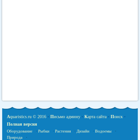
A
quaristics.ru © 2016
•
П
исьмо админу
•
К
арта сайта
•
П
оиск
•
Полная версия
Оборудование
·
Рыбки
·
Растения
·
Дизайн
·
Водоемы
·
Природа
·