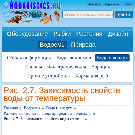
Контакты
Карта сайта
Поиск
найти
О
борудование
Р
ыбки
Р
астения
Д
изайн
В
одоемы
П
рирода
Общая информация
Виды водоемов
Вода и воздух
Насосы
Фильтрация воды
Аэрация
Прочие устройства
Корма для рыб
Рис. 2.7. Зависимость свойств
воды от температуры
Главная
Водоемы
Вода и воздух
Различные свойства воды природных водных…
Рис. 2.7. Зависимость свойств воды от те…