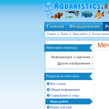
Г
лавная
О
борудование
Р
Главная
Рыбки
Виды рыбок
Распростране
Ме
Навигация страницы
Информация о картинке
Другие изображения
Подразделы категории
Все статьи
Общая информация
Содержание и уход
Виды рыбок
Корма для рыб