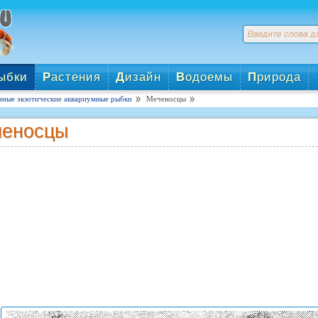
ыбки
Р
астения
Д
изайн
В
одоемы
П
рирода
нные экзотические аквариумные рыбки
Меченосцы
ченосцы