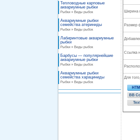
Тепловодные карповые
аквариумные рыбки
Ширина 
Рыбки » Виды рыбок
Аквариумные рыбки
семейства атериниды
Размер 
Рыбки » Виды рыбок
Лабиринтовые аквариумные
Добавле
рыбки
Рыбки » Виды рыбок
Ссылка н
Барбусы — популярнейшие
аквариумные рыбки
Рыбки » Виды рыбок
Располож
Аквариумные рыбки
семейства харациниды
Для того
Рыбки » Виды рыбок
HTM
BB C
Tex