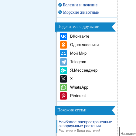
Болезни и лечение
Морские животные
Поделитесь с друзьями
ВКонтакте
Одноклассники
Мой Мир
Telegram
Я.Мессенджер
X
WhatsApp
Pinterest
Похожие статьи
Наиболее распространенные
аквариумные растения
Растения » Виды растений
Названи