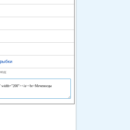
 рыбки
код: