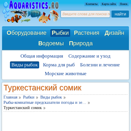
Контакты
Карта сайта
Поиск
найти
О
борудование
Р
ыбки
Р
астения
Д
изайн
В
одоемы
П
рирода
Общая информация
Содержание и уход
Виды рыбок
Корма для рыб
Болезни и лечение
Морские животные
Туркестанский сомик
Главная
Рыбки
Виды рыбок
Рыбы-комнатные предсказатели погоды и зе…
Туркестанский сомик