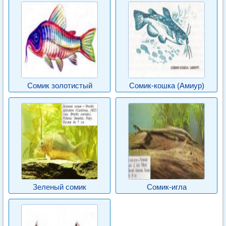
Сомик золотистый
Сомик-кошка (Амиур)
Зеленый сомик
Сомик-игла