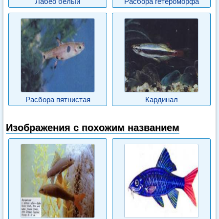
Лабео белый
Расбора гетероморфа
Расбора пятнистая
Кардинал
Изображения с похожим названием