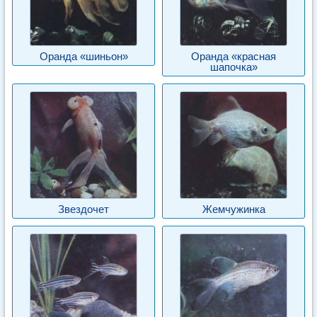
Оранда «шиньон»
Оранда «красная
шапочка»
Звездочет
Жемчужинка