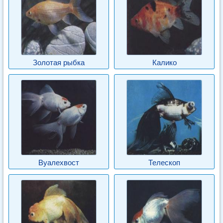
Золотая рыбка
Калико
Вуалехвост
Телескоп