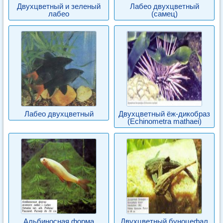
Двухцветный и зеленый
Лабео двухцветный
лабео
(самец)
Лабео двухцветный
Двухцветный ёж-дикобраз
(Echinometra mathaei)
Альбиносная форма
Двухцветный буноцефал