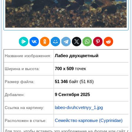
Лабео двухцветный
Название изображения:
700 x 509
точек
Ширина и высота:
51 346
байт (51 Кб)
Размер файла:
9 Сентября 2025
Добавлен:
labeo-dvuhcvetnyy_1.jpg
Ссылка на картинку:
Семейство карповые (Cyprinidae)
Расположен в статье:
Для того, чтобы вставить это изображение на форум или сайт, р