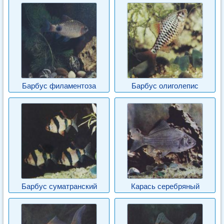
Барбус филаментоза
Барбус олиголепис
Барбус суматранский
Карась серебряный