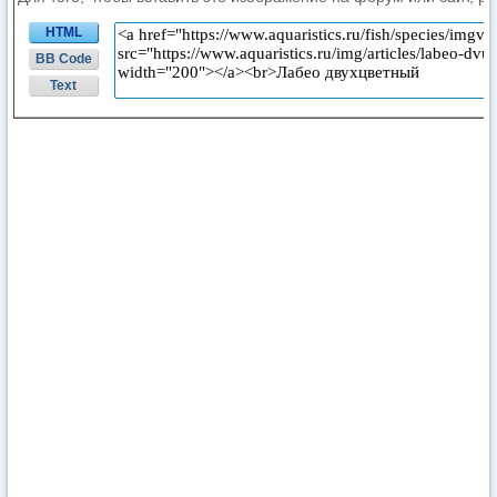
HTML
BB Code
Text