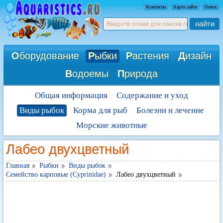
Контакты
Карта сайта
Поиск
найти
О
борудование
Р
ыбки
Р
астения
Д
изайн
В
одоемы
П
рирода
Общая информация
Содержание и уход
Виды рыбок
Корма для рыб
Болезни и лечение
Морские животные
Лабео двухцветный
Главная
Рыбки
Виды рыбок
Семейство карповые (Cyprinidae)
Лабео двухцветный