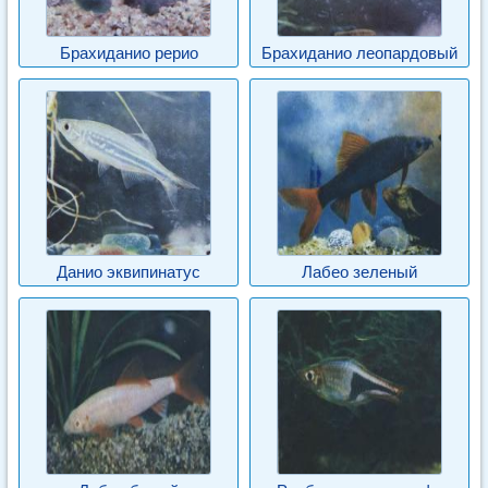
Брахиданио рерио
Брахиданио леопардовый
Данио эквипинатус
Лабео зеленый