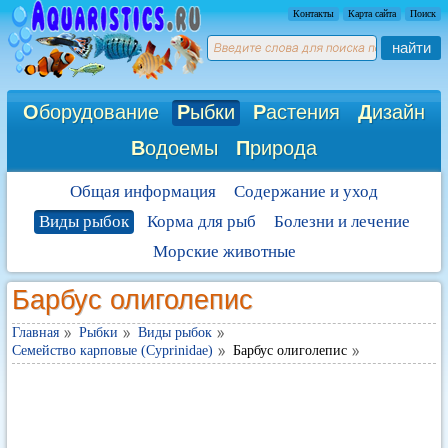
Контакты
Карта сайта
Поиск
найти
О
борудование
Р
ыбки
Р
астения
Д
изайн
В
одоемы
П
рирода
Общая информация
Содержание и уход
Виды рыбок
Корма для рыб
Болезни и лечение
Морские животные
Барбус олиголепис
Главная
Рыбки
Виды рыбок
Семейство карповые (Cyprinidae)
Барбус олиголепис