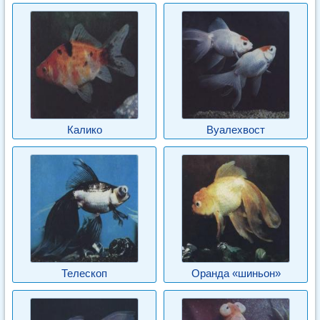
Калико
Вуалехвост
Телескоп
Оранда «шиньон»