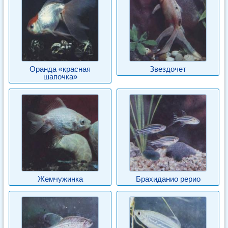
Оранда «красная
Звездочет
шапочка»
Жемчужинка
Брахиданио рерио