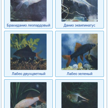
Брахиданио леопардовый
Данио эквипинатус
Лабео двухцветный
Лабео зеленый