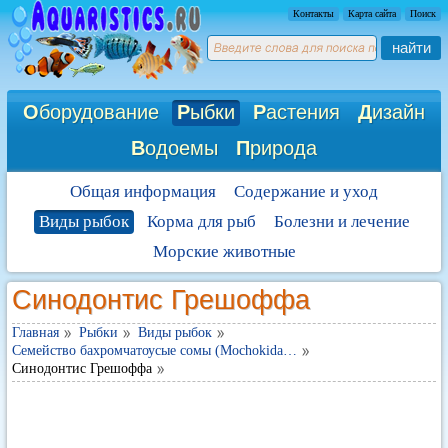
Контакты
Карта сайта
Поиск
найти
О
борудование
Р
ыбки
Р
астения
Д
изайн
В
одоемы
П
рирода
Общая информация
Содержание и уход
Виды рыбок
Корма для рыб
Болезни и лечение
Морские животные
Синодонтис Грешоффа
Главная
Рыбки
Виды рыбок
Семейство бахромчатоусые сомы (Mochokida…
Синодонтис Грешоффа