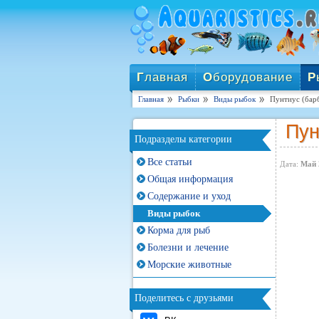
Г
лавная
О
борудование
Р
Главная
Рыбки
Виды рыбок
Пунтиус (барб
Пун
Подразделы категории
Все статьи
Дата:
Май 
Общая информация
Содержание и уход
Виды рыбок
Корма для рыб
Болезни и лечение
Морские животные
Поделитесь с друзьями