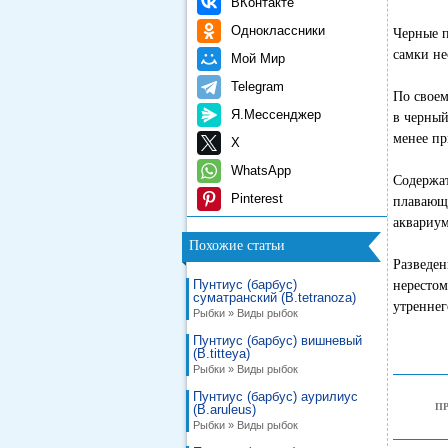
ВКонтакте
Одноклассники
Черные п
самки не
Мой Мир
Telegram
По своем
Я.Мессенджер
в черный
менее пр
X
WhatsApp
Содержа
Pinterest
плавающ
аквариум
Похожие статьи
Разведен
Пунтиус (барбус)
нерестом
суматранский (B.tetranoza)
утреннег
Рыбки » Виды рыбок
Пунтиус (барбус) вишневый
(B.titteya)
Рыбки » Виды рыбок
Пунтиус (барбус) аурилиус
П
(B.aruleus)
Рыбки » Виды рыбок