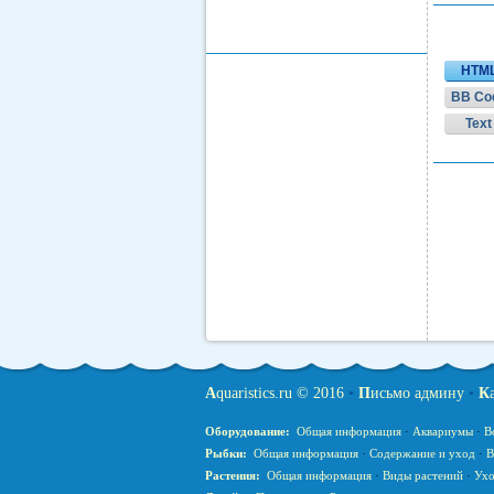
HTM
BB Co
Text
A
quaristics.ru © 2016
•
П
исьмо админу
•
К
Оборудование:
Общая информация
·
Аквариумы
·
В
Рыбки:
Общая информация
·
Содержание и уход
·
В
Растения:
Общая информация
·
Виды растений
·
Ухо