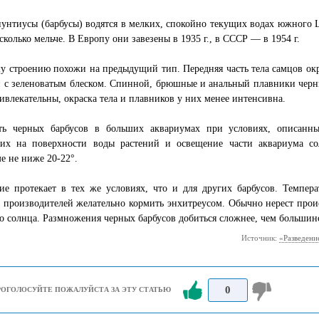
унтиусы (барбусы) водятся в мелких, спокойно текущих водах южного 
сколько мельче. В Европу они завезены в 1935 г., в СССР — в 1954 г.
у строению похожи на предыдущий тип. Передняя часть тела самцов ок
 с зеленоватым блеском. Спинной, брюшные и анальный плавники черны
ивлекательны, окраска тела и плавников у них менее интенсивна.
ть черных барбусов в больших аквариумах при условиях, описанны
их на поверхности воды растений и освещение части аквариума со
е не ниже 20-22°.
ие протекает в тех же условиях, что и для других барбусов. Темпер
 производителей желательно кормить энхитреусом. Обычно нерест про
о солнца. Размножения черных барбусов добиться сложнее, чем большинс
Источник:
«Разведени
0
РОГОЛОСУЙТЕ ПОЖАЛУЙСТА ЗА ЭТУ СТАТЬЮ