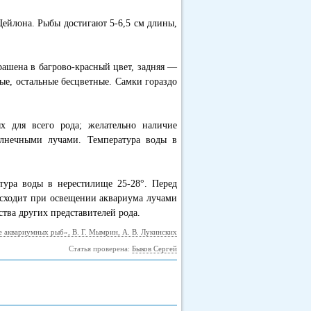
Цейлона. Рыбы достигают 5-6,5 см длины,
рашена в багрово-красный цвет, задняя —
е, остальные бесцветные. Самки гораздо
х для всего рода; желательно наличие
лнечными лучами. Температура воды в
атура воды в нерестилище 25-28°. Перед
исходит при освещении аквариума лучами
тва других представителей рода.
е аквариумных рыб», В. Г. Мымрин, А. В. Лукинских
Статья проверена:
Быков Сергей