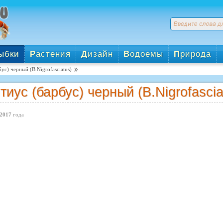
ыбки
Р
астения
Д
изайн
В
одоемы
П
рирода
ус) черный (B.Nigrofasciatus)
тиус (барбус) черный (B.Nigrofascia
2017
года