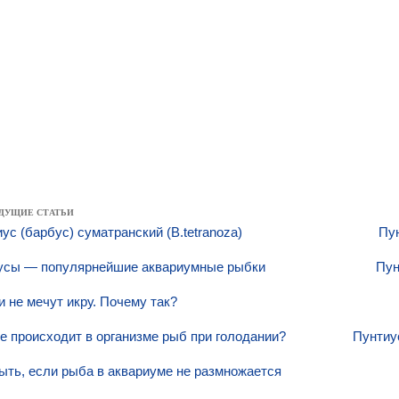
ДУЩИЕ СТАТЬИ
ус (барбус) суматранский (B.tetranoza)
Пун
усы — популярнейшие аквариумные рыбки
Пун
 не мечут икру. Почему так?
е происходит в организме рыб при голодании?
Пунтиус
ыть, если рыба в аквариуме не размножается