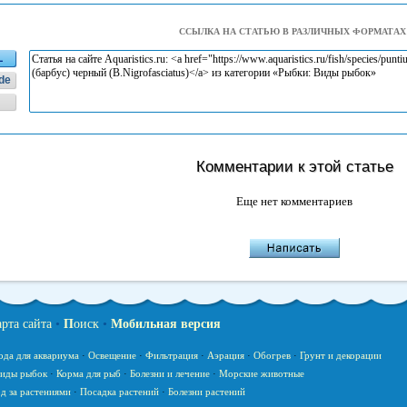
ССЫЛКА НА СТАТЬЮ В РАЗЛИЧНЫХ ФОРМАТАХ
L
de
Комментарии к этой статье
Еще нет комментариев
арта сайта
•
П
оиск
•
Мобильная версия
ода для аквариума
·
Освещение
·
Фильтрация
·
Аэрация
·
Обогрев
·
Грунт и декорации
иды рыбок
·
Корма для рыб
·
Болезни и лечение
·
Морские животные
д за растениями
·
Посадка растений
·
Болезни растений