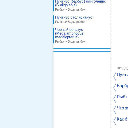
Пунтиус (барбус) олиголепис
(B.oligolepis)
Рыбки » Виды рыбок
Пунтиус столисканус
Рыбки » Виды рыбок
Черный орнатус
(Megalamphodus
megalopterus)
Рыбки » Виды рыбок
ПРЕДЫ
Пунти
Барб
Рыбки
Что ж
Как б