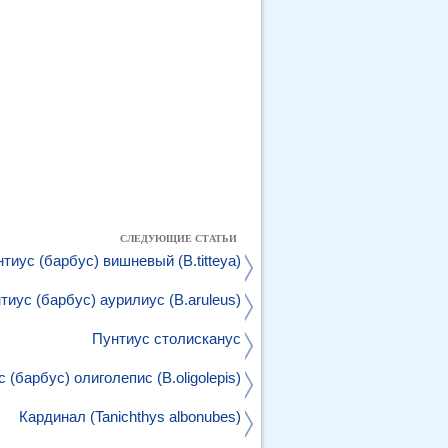
СЛЕДУЮЩИЕ СТАТЬИ
тиус (барбус) вишневый (B.titteya)
тиус (барбус) аурилиус (B.aruleus)
Пунтиус столисканус
 (барбус) олиголепис (B.oligolepis)
Кардинал (Tanichthys albonubes)