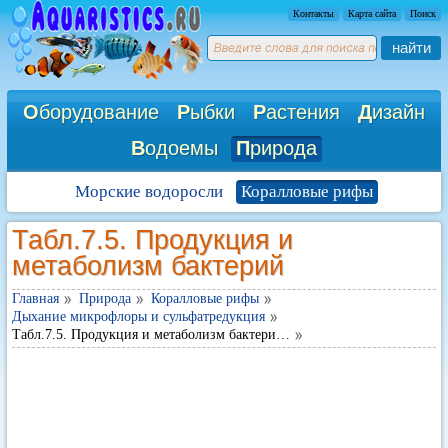
Контакты
Карта сайта
Поиск
найти
О
борудование
Р
ыбки
Р
астения
Д
изайн
В
одоемы
П
рирода
Морские водоросли
Коралловые рифы
Табл.7.5. Продукция и
метаболизм бактерий
Главная
Природа
Коралловые рифы
Дыхание микрофлоры и сульфатредукция
Табл.7.5. Продукция и метаболизм бактери…