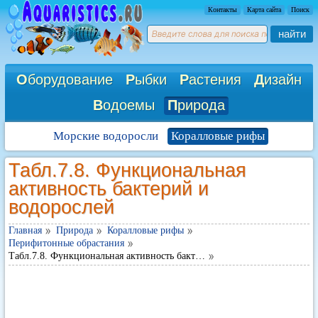
Контакты
Карта сайта
Поиск
найти
О
борудование
Р
ыбки
Р
астения
Д
изайн
В
одоемы
П
рирода
Морские водоросли
Коралловые рифы
Табл.7.8. Функциональная
активность бактерий и
водорослей
Главная
Природа
Коралловые рифы
Перифитонные обрастания
Табл.7.8. Функциональная активность бакт…