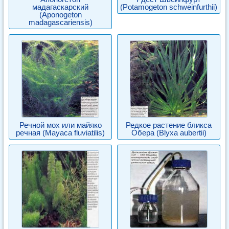
мадагаскарский
(Potamogeton schweinfurthii)
(Aponogeton
madagascariensis)
Речной мох или майяко
Редкое растение бликса
речная (Мауаса fluviatilis)
Обера (Blyxa aubertii)