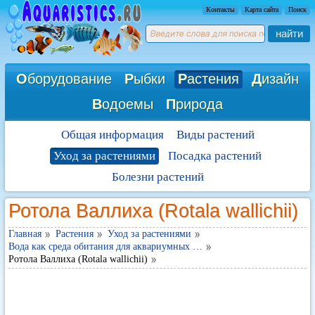
Контакты
Карта сайта
Поиск
найти
О
борудование
Р
ыбки
Р
астения
Д
изайн
В
одоемы
П
рирода
Общая информация
Виды растений
Уход за растениями
Посадка растений
Болезни растений
Ротола Валлиха (Rotala wallichii)
Главная
Растения
Уход за растениями
Вода как среда обитания для аквариумных …
Ротола Валлиха (Rotala wallichii)