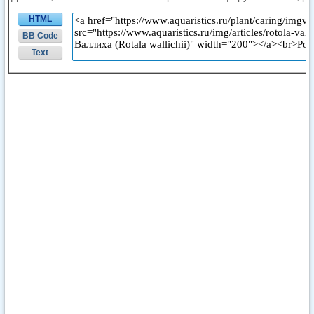
HTML
BB Code
Text