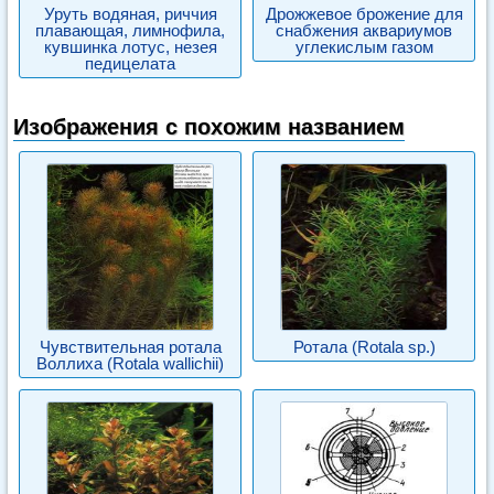
Уруть водяная, риччия
Дрожжевое брожение для
плавающая, лимнофила,
снабжения аквариумов
кувшинка лотус, незея
углекислым газом
педицелата
Изображения с похожим названием
Чувствительная ротала
Ротала (Rotala sp.)
Воллиха (Rotala wallichii)