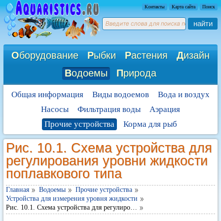
Контакты
Карта сайта
Поиск
найти
О
борудование
Р
ыбки
Р
астения
Д
изайн
В
одоемы
П
рирода
Общая информация
Виды водоемов
Вода и воздух
Насосы
Фильтрация воды
Аэрация
Прочие устройства
Корма для рыб
Рис. 10.1. Схема устройства для
регулирования уровни жидкости
поплавкового типа
Главная
Водоемы
Прочие устройства
Устройства для измерения уровня жидкости
Рис. 10.1. Схема устройства для регулиро…