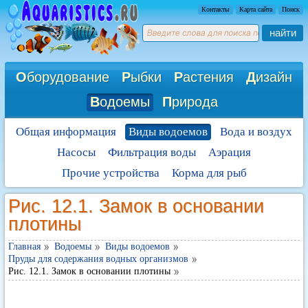
Контакты
Карта сайта
Поиск
найти
О
борудование
Р
ыбки
Р
астения
Д
изайн
В
одоемы
П
рирода
Общая информация
Виды водоемов
Вода и воздух
Насосы
Фильтрация воды
Аэрация
Прочие устройства
Корма для рыб
Рис. 12.1. Замок в основании
плотины
Главная
Водоемы
Виды водоемов
Пруды для содержания водных организмов
Рис. 12.1. Замок в основании плотины