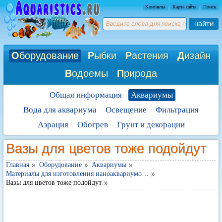
Контакты
Карта сайта
Поиск
найти
О
борудование
Р
ыбки
Р
астения
Д
изайн
В
одоемы
П
рирода
Общая информация
Аквариумы
Вода для аквариума
Освещение
Фильтрация
Аэрация
Обогрев
Грунт и декорации
Вазы для цветов тоже подойдут
Главная
Оборудование
Аквариумы
Материалы для изготовления наноаквариумо…
Вазы для цветов тоже подойдут