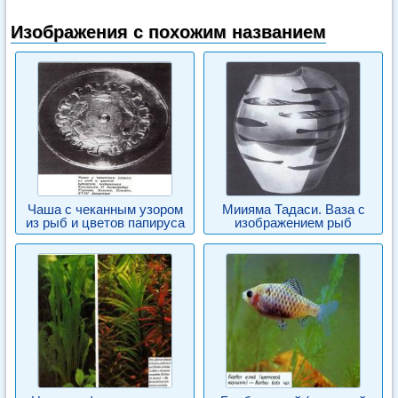
Изображения с похожим названием
Чаша с чеканным узором
Миияма Тадаси. Ваза с
из рыб и цветов папируса
изображением рыб