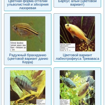
Цветная форма оттелии
Барбус алый (цветовой
ульволистной и эйхорния
вариант)
лазоревая
Радужный брахиданио
Цветовой вариант
(цветовой вариант данио
лабеотрофеуса Треваваса
Керра)