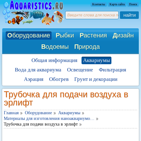
Контакты
Карта сайта
Поиск
найти
О
борудование
Р
ыбки
Р
астения
Д
изайн
В
одоемы
П
рирода
Общая информация
Аквариумы
Вода для аквариума
Освещение
Фильтрация
Аэрация
Обогрев
Грунт и декорации
Трубочка для подачи воздуха в
эрлифт
Главная
Оборудование
Аквариумы
Материалы для изготовления наноаквариумо…
Трубочка для подачи воздуха в эрлифт