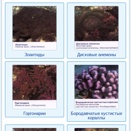
Зоантиды
Дисковые анемоны
Горгонарии
Бородавчатые кустистые
кораллы