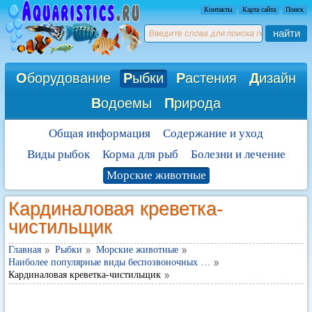
Контакты
Карта сайта
Поиск
найти
О
борудование
Р
ыбки
Р
астения
Д
изайн
В
одоемы
П
рирода
Общая информация
Содержание и уход
Виды рыбок
Корма для рыб
Болезни и лечение
Морские животные
Кардиналовая креветка-
чистильщик
Главная
Рыбки
Морские животные
Наиболее популярные виды беспозвоночных …
Кардиналовая креветка-чистильщик