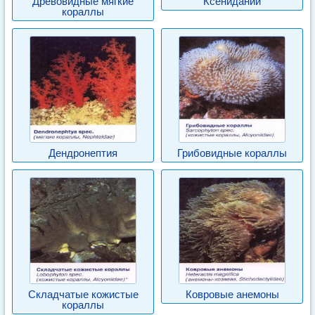
Древовидные мягкие
Ксенидании
кораллы
Дендронептия
Грибовидные кораллы
Складчатые кожистые
Ковровые анемоны
кораллы