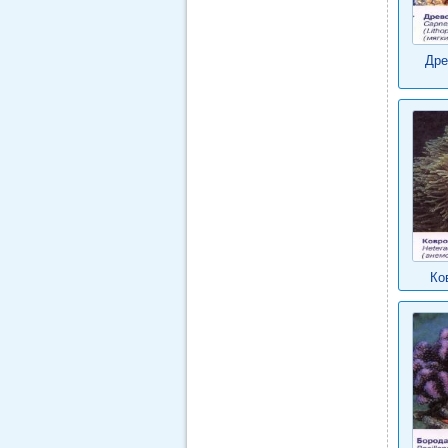
Дре
Ко