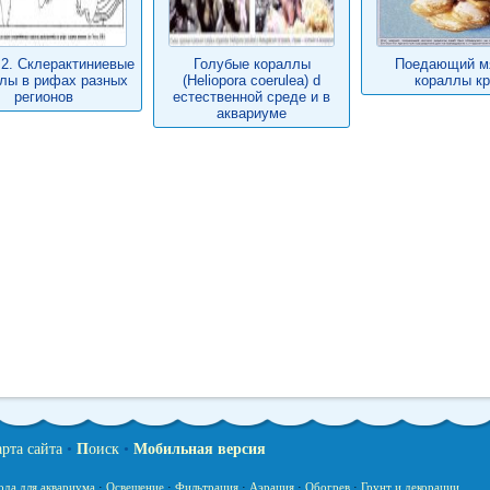
.2. Склерактиниевые
Голубые кораллы
Поедающий м
лы в рифах разных
(Heliopora coerulea) d
кораллы кр
регионов
естественной среде и в
аквариуме
арта сайта
•
П
оиск
•
Мобильная версия
ода для аквариума
·
Освещение
·
Фильтрация
·
Аэрация
·
Обогрев
·
Грунт и декорации