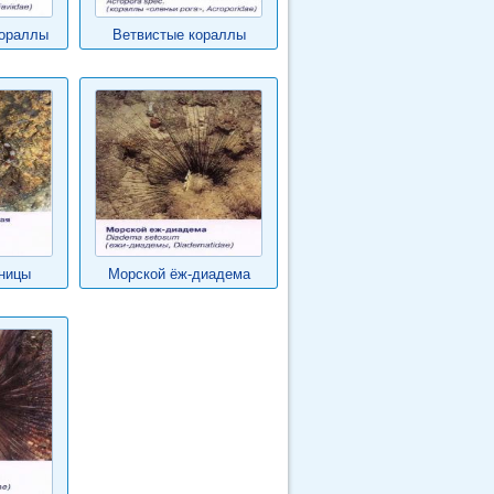
кораллы
Ветвистые кораллы
ницы
Морской ёж-диадема