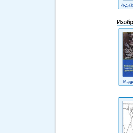
Индийс
Изобр
Мадр