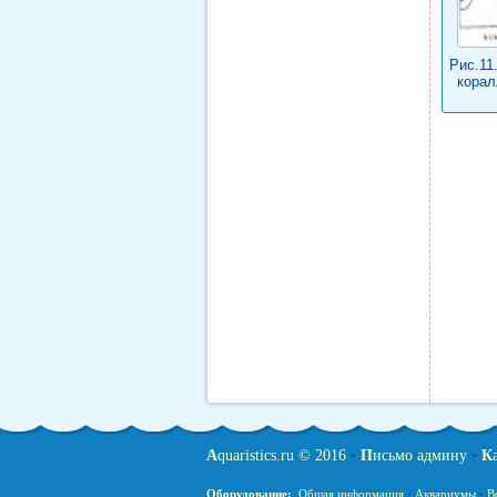
Рис.11
корал
A
quaristics.ru © 2016
•
П
исьмо админу
•
К
Оборудование:
Общая информация
·
Аквариумы
·
В