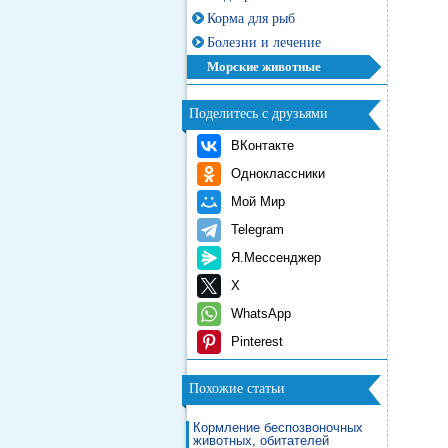
Корма для рыб
Болезни и лечение
Морские животные
Поделитесь с друзьями
ВКонтакте
Одноклассники
Мой Мир
Telegram
Я.Мессенджер
X
WhatsApp
Pinterest
Похожие статьи
Кормление беспозвоночных
животных, обитателей