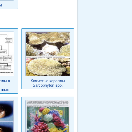
м
аллы в
Кожистые кораллы
Sarcophyton spp.
стных