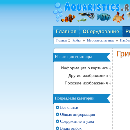
Г
лавная
О
борудование
Р
Главная
Рыбки
Морские животные
Наибол
Гри
Навигация страницы
Информация о картинке
Другие изображения
Похожие изображения
Подразделы категории
Все статьи
Общая информация
Содержание и уход
Виды рыбок