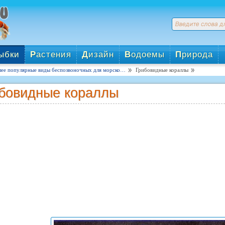
ыбки
Р
астения
Д
изайн
В
одоемы
П
рирода
ее популярные виды беспозвоночных для морско…
Грибовидные кораллы
бовидные кораллы