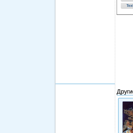
Tex
Други