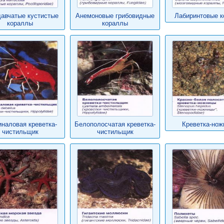
авчатые кустистые
Анемоновые грибовидные
Лабиринтовые 
кораллы
кораллы
наловая креветка-
Белополосчатая креветка-
Креветка-нож
чистильщик
чистильщик