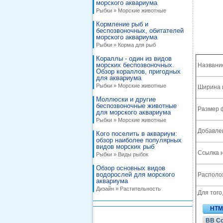
морского аквариума
Рыбки » Морские животные
Кормление рыб и
беспозвоночных, обитателей
морского аквариума
Рыбки » Корма для рыб
Кораллы - один из видов
морских беспозвоночных.
Названи
Обзор кораллов, пригодных
для аквариума
Рыбки » Морские животные
Ширина 
Моллюски и другие
беспозвоночные животные
Размер 
для морского аквариума
Рыбки » Морские животные
Добавле
Кого поселить в аквариум:
обзор наиболее популярных
видов морских рыб
Ссылка н
Рыбки » Виды рыбок
Обзор основных видов
водорослей для морского
Располож
аквариума
Дизайн » Растительность
Для того
HTM
BB C