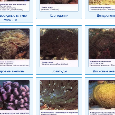
вовидные мягкие
Ксенидании
Дендронеп
кораллы
вровые анемоны
Зоантиды
Дисковые ан