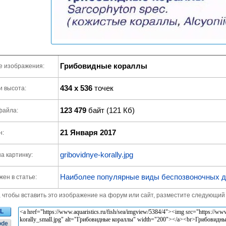
Грибовидные кораллы
е изображения:
434 x 536
точек
и высота:
123 479
байт (121 Кб)
файла:
21 Января 2017
н:
gribovidnye-korally.jpg
а картинку:
Наиболее популярные виды беспозвоночных д
ен в статье:
, чтобы вставить это изображение на форум или сайт, разместите следующий 
L
ode