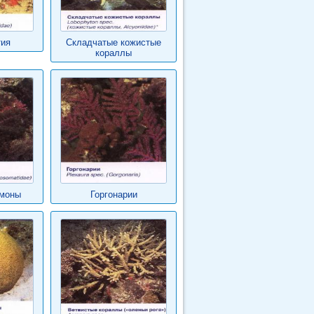
тия
Складчатые кожистые
кораллы
емоны
Горгонарии