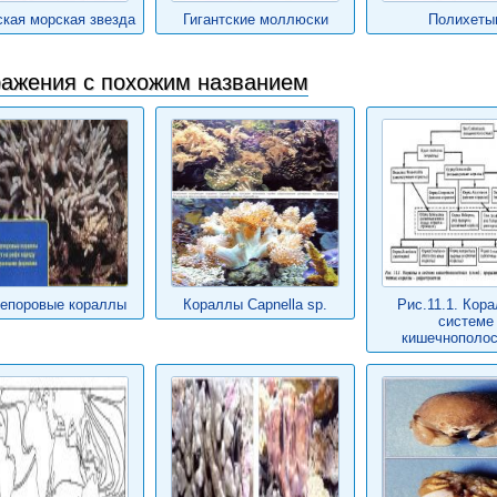
кая морская звезда
Гигантские моллюски
Полихеты
ажения с похожим названием
епоровые кораллы
Кораллы Capnella sp.
Рис.11.1. Кор
системе
кишечнополо