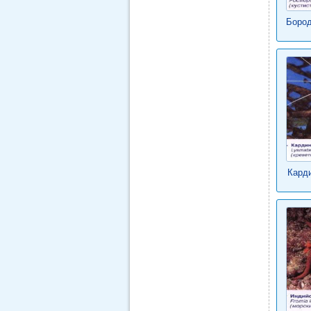
Бород
Карди