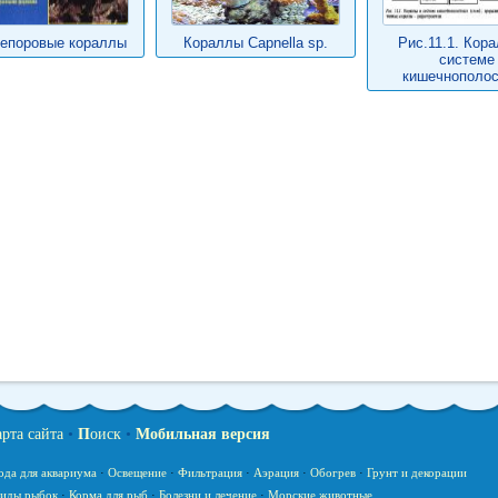
епоровые кораллы
Кораллы Capnella sp.
Рис.11.1. Кор
системе
кишечнополо
арта сайта
•
П
оиск
•
Мобильная версия
ода для аквариума
·
Освещение
·
Фильтрация
·
Аэрация
·
Обогрев
·
Грунт и декорации
иды рыбок
·
Корма для рыб
·
Болезни и лечение
·
Морские животные