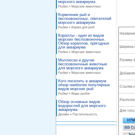
морского аквариума
Рыбки » Морские животные
Кормление рыб и
беспозвоночных, обитателей
морского аквариума
Рыбки » Корма для рыб
Названи
Кораллы - один из видов
морских беспозвоночных.
Обзор кораллов, пригодных
Ширина 
для аквариума
Рыбки » Морские животные
Моллюски и другие
Размер 
беспозвоночные животные
для морского аквариума
Рыбки » Морские животные
Добавле
Кого поселить в аквариум:
обзор наиболее популярных
Ссылка н
видов морских рыб
Рыбки » Виды рыбок
Располож
Обзор основных видов
водорослей для морского
аквариума
Для того
Дизайн » Растительность
HTM
BB C
Tex