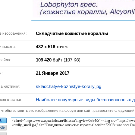
Складчатые кожистые кораллы
е изображения:
432 x 516
точек
и высота:
109 420
байт (107 Кб)
файла:
21 Января 2017
н:
skladchatye-kozhistye-korally.jpg
а картинку:
Наиболее популярные виды беспозвоночных д
ен в статье:
, чтобы вставить это изображение на форум или сайт, разместите следующий 
L
ode
t