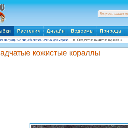
ыбки
Р
астения
Д
изайн
В
одоемы
П
рирода
ее популярные виды беспозвоночных для морско…
Складчатые кожистые кораллы
адчатые кожистые кораллы