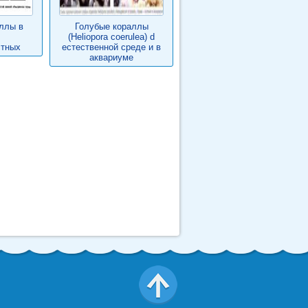
аллы в
Голубые кораллы
(Heliopora coerulea) d
стных
естественной среде и в
аквариуме