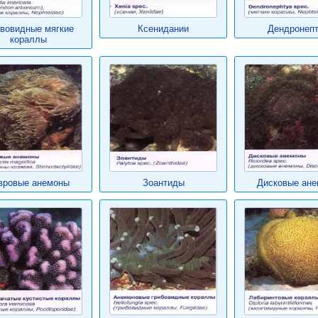
вовидные мягкие
Ксенидании
Дендронеп
кораллы
вровые анемоны
Зоантиды
Дисковые ан