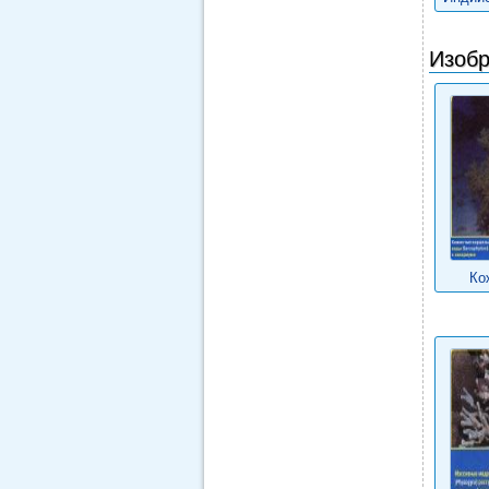
Изобр
Ко