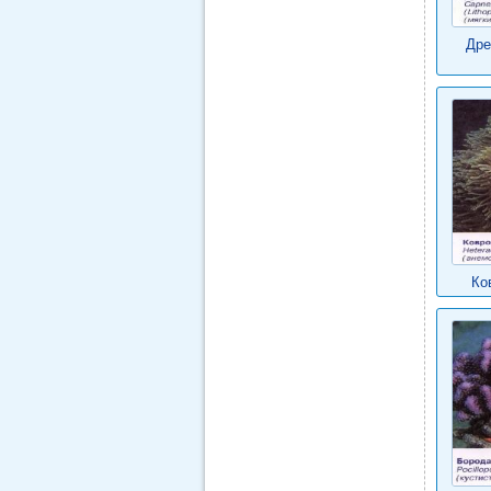
Дре
Ко