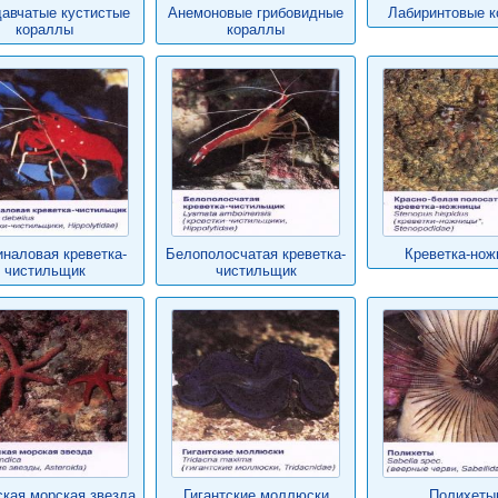
авчатые кустистые
Анемоновые грибовидные
Лабиринтовые 
кораллы
кораллы
наловая креветка-
Белополосчатая креветка-
Креветка-нож
чистильщик
чистильщик
кая морская звезда
Гигантские моллюски
Полихеты