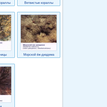
кораллы
Ветвистые кораллы
ницы
Морской ёж-диадема
м