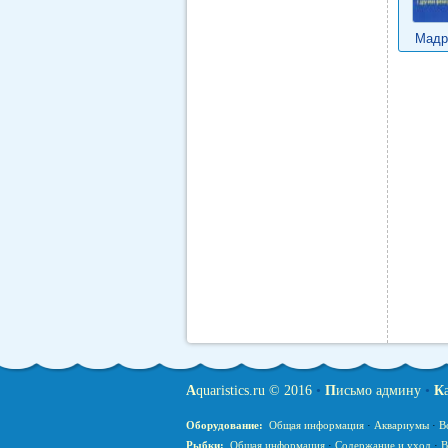
Мадр
A
quaristics.ru © 2016
•
П
исьмо админу
•
К
Оборудование:
Общая информация
·
Аквариумы
·
В
Рыбки:
Общая информация
·
Содержание и уход
·
В