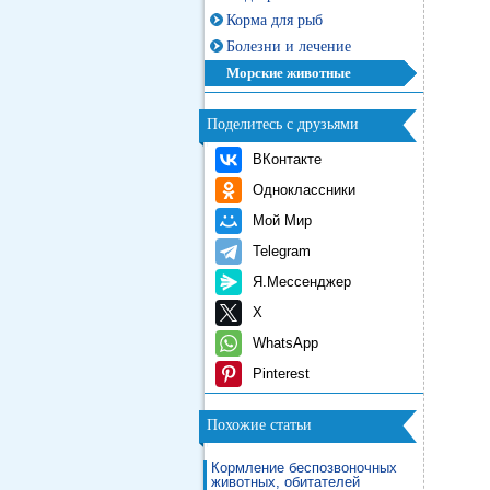
Корма для рыб
Болезни и лечение
Морские животные
Поделитесь с друзьями
ВКонтакте
Одноклассники
Мой Мир
Telegram
Я.Мессенджер
X
WhatsApp
Pinterest
Похожие статьи
Кормление беспозвоночных
животных, обитателей