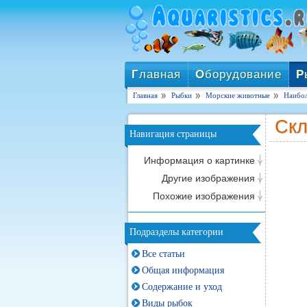
Г
лавная
О
борудование
Р
Главная
Рыбки
Морские животные
Наибол
Скл
Навигация страницы
Информация о картинке
Другие изображения
Похожие изображения
Подразделы категории
Все статьи
Общая информация
Содержание и уход
Виды рыбок