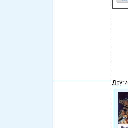
Други