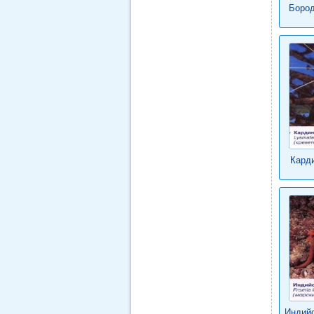
Бород
Карди
Индийс