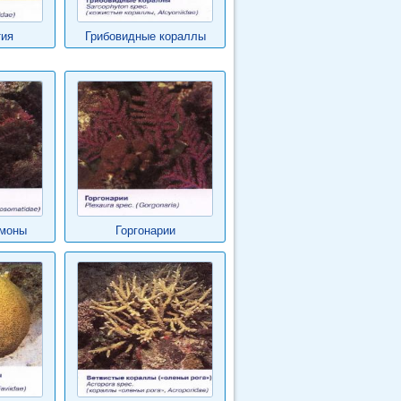
тия
Грибовидные кораллы
емоны
Горгонарии