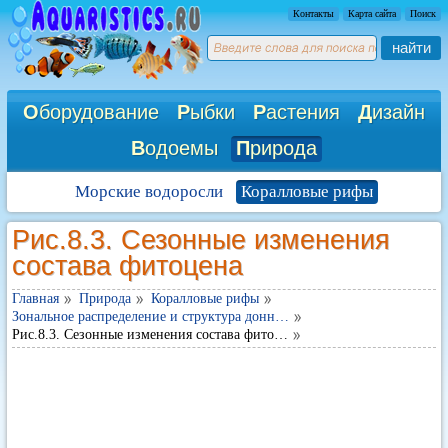
Контакты
Карта сайта
Поиск
найти
О
борудование
Р
ыбки
Р
астения
Д
изайн
В
одоемы
П
рирода
Морские водоросли
Коралловые рифы
Рис.8.3. Сезонные изменения
состава фитоцена
Главная
Природа
Коралловые рифы
Зональное распределение и структура донн…
Рис.8.3. Сезонные изменения состава фито…