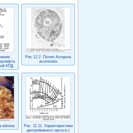
лияние
Рис.12.2. Полип Acropora
 эрлифта
acuminata
кий КПД
 вблизи
Рис. 11.11. Характеристики
центробежного насоса с