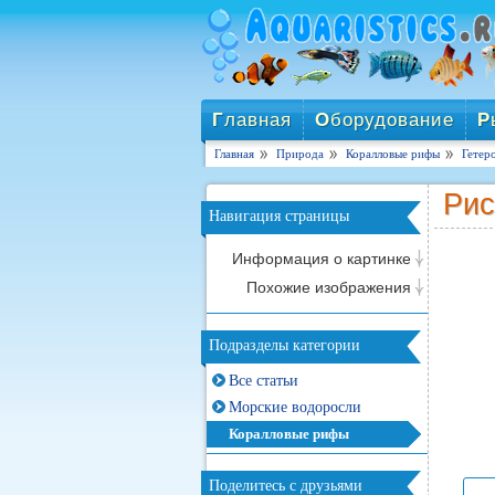
Г
лавная
О
борудование
Р
Главная
Природа
Коралловые рифы
Гетер
Рис
Навигация страницы
Информация о картинке
Похожие изображения
Подразделы категории
Все статьи
Морские водоросли
Коралловые рифы
Поделитесь с друзьями