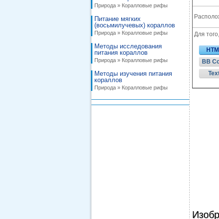
Природа » Коралловые рифы
Располож
Питание мягких
(восьмилучевых) кораллов
Природа » Коралловые рифы
Для того
Методы исследования
HTM
питания кораллов
Природа » Коралловые рифы
BB C
Методы изучения питания
Tex
кораллов
Природа » Коралловые рифы
Изобр