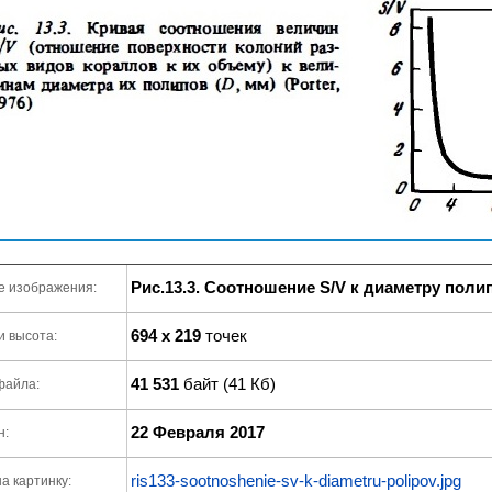
Рис.13.3. Соотношение S/V к диаметру поли
е изображения:
694 x 219
точек
и высота:
41 531
байт (41 Кб)
файла:
22 Февраля 2017
н:
ris133-sootnoshenie-sv-k-diametru-polipov.jpg
а картинку: