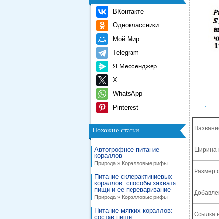
ВКонтакте
Одноклассники
Мой Мир
Telegram
Я.Мессенджер
X
WhatsApp
Pinterest
Названи
Похожие статьи
Автотрофное питание
Ширина 
кораллов
Природа » Коралловые рифы
Размер 
Питание склерактиниевых
кораллов: способы захвата
пищи и ее переваривание
Добавле
Природа » Коралловые рифы
Питание мягких кораллов:
Ссылка н
состав пищи