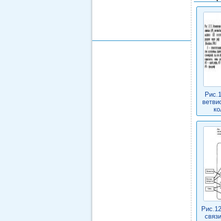
Рис.
ветви
ко
Рис.12
связи