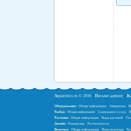
A
quaristics.ru © 2016
•
П
исьмо админу
•
К
Оборудование:
Общая информация
·
Аквариумы
·
В
Рыбки:
Общая информация
·
Содержание и уход
·
В
Растения:
Общая информация
·
Виды растений
·
Ухо
Дизайн:
Планировка
·
Растительность
Водоемы:
Общая информация
·
Виды водоемов
·
Во