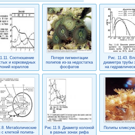
11.11. Соотношение
Потеря пигментации
Рис. 11.43. В
стых и корковидных
полипов из-за недостатка
диаметра трубы
лоний кораллов
фосфатов
на гидравличес
.8. Метаболические
Рис.11.9. Диаметр колоной
Полипы кликсума
 с клеткой полипа-
в разных зонах рифа