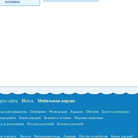
хозяина
арта сайта
•
П
оиск
•
Мобильная версия
ода для аквариума
·
Освещение
·
Фильтрация
·
Аэрация
·
Обогрев
·
Грунт и декорации
иды рыбок
·
Корма для рыб
·
Болезни и лечение
·
Морские животные
д за растениями
·
Посадка растений
·
Болезни растений
да и воздух
·
Насосы
·
Фильтрация воды
·
Аэрация
·
Прочие устройства
·
Корма для рыб