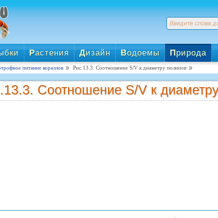
ыбки
Р
астения
Д
изайн
В
одоемы
П
рирода
отрофное питание кораллов
Рис.13.3. Соотношение S/V к диаметру полипов
.13.3. Соотношение S/V к диаметр