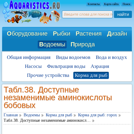
Контакты
Карта сайта
Поиск
найти
О
борудование
Р
ыбки
Р
астения
Д
изайн
В
одоемы
П
рирода
Общая информация
Виды водоемов
Вода и воздух
Насосы
Фильтрация воды
Аэрация
Прочие устройства
Корма для рыб
Табл.38. Доступные
незаменимые аминокислоты
бобовых
Главная
Водоемы
Корма для рыб
Корма для рыб: горох
Табл.38. Доступные незаменимые аминокисл…