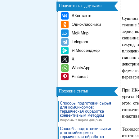
Поделитесь с друзьями
ВКонтакте
Сущность
Одноклассники
течение 
зерно, в
Мой Мир
связанна
Telegram
секунд 
Я.Мессенджер
плющению
связано
X
декстри
WhatsApp
фермент
Pinterest
перевари
При ИК-
Похожие статьи
уреаза. 
Способы подготовки сырья
этом ст
для комбикормов:
снижению
термическая обработка
конвективным методом
инактива
Водоемы » Корма для рыб
Способы подготовки сырья
Техноло
для комбикормов:
изготовл
термическая обработка