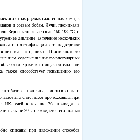
чаемого от кварцевых галогенных ламп, в
 злаков и соевым бобам. Лучи, проникая в
о. Зерно разогревается до 150-190 °С, и
нутреннее давление. В течение нескольких
ивания и пластификации его подвергают
о питательная ценность. В основном это
овышением содержания низкомолекулярных
 обработки крахмала пищеварительными
лка также способствует повышению его
 ингибиторы трипсина, липоксигеназа и
большое значение имеет происходящая при
ие ИК-лучей в течение 30с приводит к
чении свыше 90 с наблюдается его полная
робно описаны при изложении способов