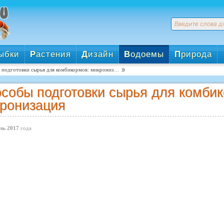
ыбки
Р
астения
Д
изайн
В
одоемы
П
рирода
 подготовки сырья для комбикормов: микрониз…
собы подготовки сырья для комбик
ронизация
ль 2017
года