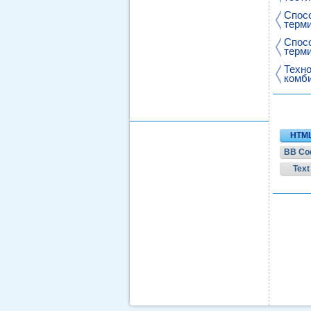
Спосо
терм
Спосо
терм
Техно
комб
HTM
BB Co
Text