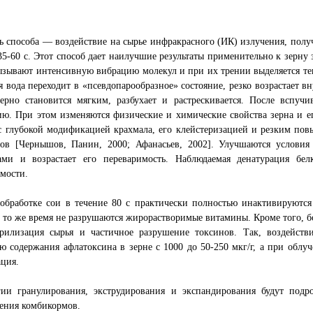
 способа — воздействие на сырье инфракрасного (ИК) излучения, полу
35-60 с. Этот способ дает наилучшие результаты применительно к зерну
ызывают интенсивную вибрацию молекул и при их трении выделяется тепл
я вода переходит в «псевдопарообразное» состояние, резко возрастает в
зерно становится мягким, разбухает и растрескивается. После вспуч
. При этом изменяются физические и химические свойства зерна и ег
 с глубокой модификацией крахмала, его клейстеризацией и резким п
нов [Чернышов, Панин, 2000; Афанасьев, 2002]. Улучшаются условия
ами и возрастает его переваримость. Наблюдаемая денатурация бе
мости.
обработке сои в течение 80 с практически полностью инактивируются
В то же время не разрушаются жирорастворимые витамины. Кроме того, 
ерилизация сырья и частичное разрушение токсинов. Так, воздейств
 содержания афлатоксина в зерне с 1000 до 50-250 мкг/г, а при облу
ция.
гии гранулирования, экструдирования и экспандирования будут под
ения комбикормов.