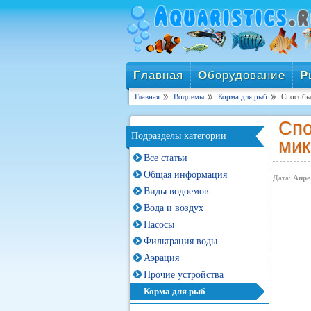
Г
лавная
О
борудование
Р
Главная
Водоемы
Корма для рыб
Способы
Спо
Подразделы категории
мик
Все статьи
Общая информация
Дата:
Апре
Виды водоемов
Вода и воздух
Насосы
Фильтрация воды
Аэрация
Прочие устройства
Корма для рыб