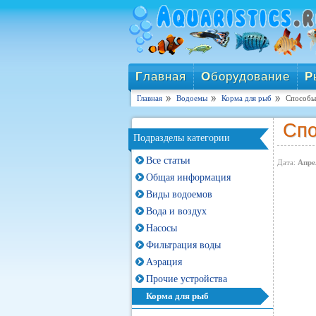
Г
лавная
О
борудование
Р
Главная
Водоемы
Корма для рыб
Способы
Спо
Подразделы категории
Все статьи
Дата:
Апре
Общая информация
Виды водоемов
Вода и воздух
Насосы
Фильтрация воды
Аэрация
Прочие устройства
Корма для рыб