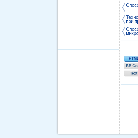
Спос
Техно
при п
Спосо
микр
HTM
BB Co
Text