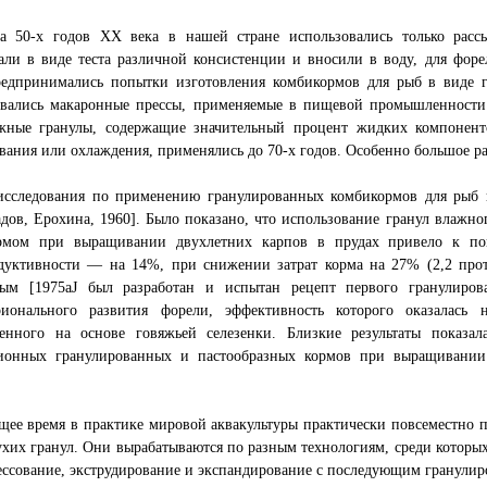
а 50-х годов XX века в нашей стране использовались только расс
ли в виде теста различной консистенции и вносили в воду, для форе
редпринимались попытки изготовления комбикормов для рыб в виде г
овались макаронные прессы, применяемые в пищевой промышленности 
жные гранулы, содержащие значительный процент жидких компонент
ания или охлаждения, применялись до 70-х годов. Особенно большое 
исследования по применению гранулированных комбикормов для ры
дов, Ерохина, 1960]. Было показано, что использование гранул влажн
рмом при выращивании двухлетних карпов в прудах привело к по
дуктивности — на 14%, при снижении затрат корма на 27% (2,2 прот
ым [1975aJ был разработан и испытан рецепт первого гранулиров
рионального развития форели, эффективность которого оказалась 
ленного на основе говяжьей селезенки. Близкие результаты показал
ионных гранулированных и пастообразных кормов при выращивании 
щее время в практике мировой аквакультуры практически повсеместно 
ухих гранул. Они вырабатываются по разным технологиям, среди котор
ессование, экструдирование и экспандирование с последующим гранулир