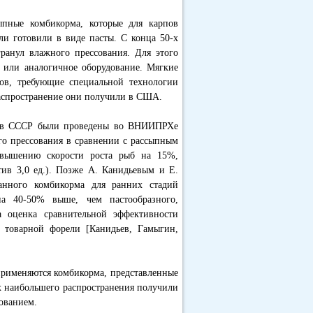
ыпные комбикорма, которые для карпов
ли готовили в виде пасты. С конца 50-х
ранул влажного прессования. Для этого
или аналогичное оборудование. Мягкие
ов, требующие специальной технологии
распространение они получили в США.
б в СССР были проведены во ВНИИПРХе
ого прессования в сравнении с рассыпным
вышению скорости роста рыб на 15%,
ив 3,0 ед.). Позже А. Канидьевым и Е.
анного комбикорма для ранних стадий
на 40-50% выше, чем пастообразного,
а оценка сравнительной эффективности
товарной форели [Канидьев, Гамыгин,
применяются комбикорма, представленные
ых наибольшего распространения получили
ованием.