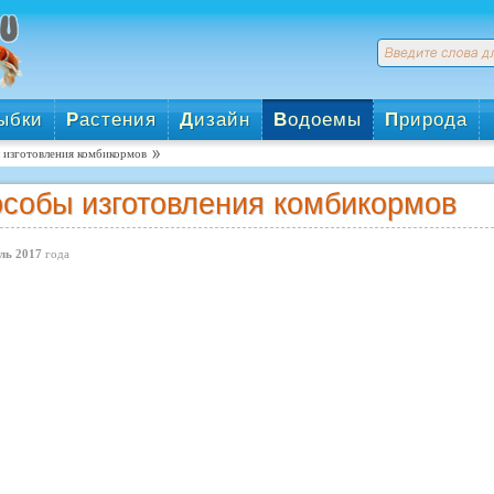
ыбки
Р
астения
Д
изайн
В
одоемы
П
рирода
 изготовления комбикормов
собы изготовления комбикормов
ль 2017
года