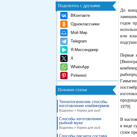
Поделитесь с друзьями
До конц
ВКонтакте
замешива
годов п
Одноклассники
использ
Мой Мир
или вла
Telegram
подсушив
Я.Мессенджер
Первые 
X
[Виногра
WhatsApp
комбико
рыбопро
Pinterest
Гамыгин
постэмб
Похожие статьи
изготов
продукц
Технологические способы
изготовления комбикормов
1979].
Водоемы » Корма для рыб
Способы изготовления
В настоя
рыбной муки
в виде с
Водоемы » Корма для рыб
сухое пр
Способы расчета состава