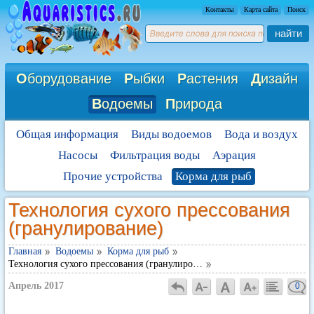
Контакты
Карта сайта
Поиск
найти
О
борудование
Р
ыбки
Р
астения
Д
изайн
В
одоемы
П
рирода
Общая информация
Виды водоемов
Вода и воздух
Насосы
Фильтрация воды
Аэрация
Прочие устройства
Корма для рыб
Технология сухого прессования
(гранулирование)
Главная
Водоемы
Корма для рыб
Технология сухого прессования (гранулиро…
Апрель 2017
0