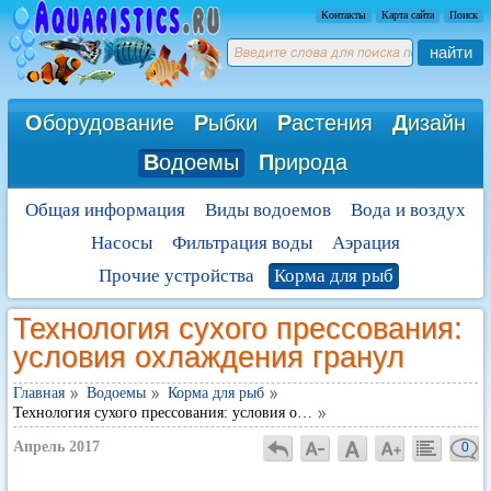
Контакты
Карта сайта
Поиск
найти
О
борудование
Р
ыбки
Р
астения
Д
изайн
В
одоемы
П
рирода
Общая информация
Виды водоемов
Вода и воздух
Насосы
Фильтрация воды
Аэрация
Прочие устройства
Корма для рыб
Технология сухого прессования:
условия охлаждения гранул
Главная
Водоемы
Корма для рыб
Технология сухого прессования: условия о…
Апрель 2017
0