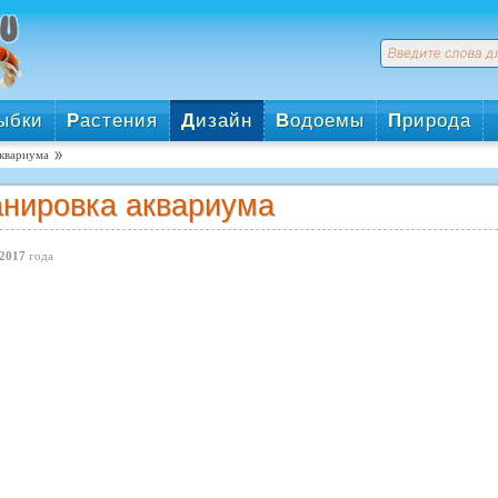
ыбки
Р
астения
Д
изайн
В
одоемы
П
рирода
квариума
нировка аквариума
2017
года