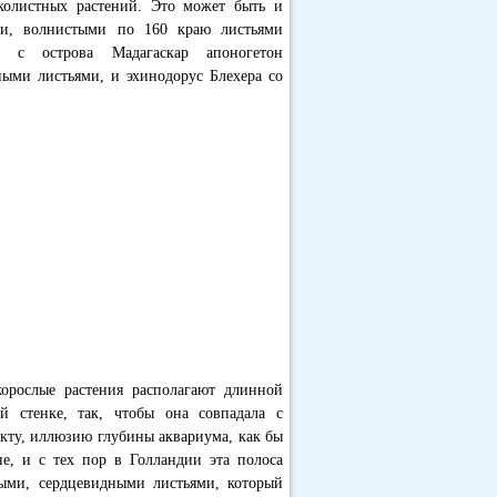
колистных растений. Это может быть и
и, волнистыми по 160 краю листьями
 с острова Мадагаскар апоногетон
ыми листьями, и эхинодорус Блехера со
орослые растения располагают длинной
 стенке, так, чтобы она совпадала с
екту, иллюзию глубины аквариума, как бы
е, и с тех пор в Голландии эта полоса
ными, сердцевидными листьями, который