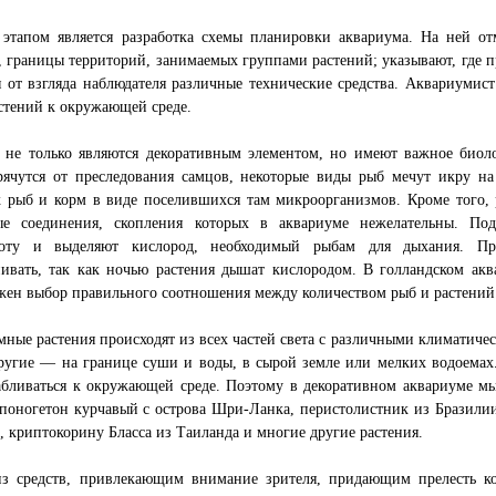
этапом является разработка схемы планировки аквариума. На ней от
, границы территорий, занимаемых группами растений; указывают, где пр
 от взгляда наблюдателя различные технические средства. Аквариумис
стений к окружающей среде.
 не только являются декоративным элементом, но имеют важное биоло
рячутся от преследования самцов, некоторые виды рыб мечут икру на
 рыб и корм в виде поселившихся там микроорганизмов. Кроме того, 
ые соединения, скопления которых в аквариуме нежелательны. Под
лоту и выделяют кислород, необходимый рыбам для дыхания. Пра
нивать, так как ночью растения дышат кислородом. В голландском ак
жен выбор правильного соотношения между количеством рыб и растений
ные растения происходят из всех частей света с различными климатич
ругие — на границе суши и воды, в сырой земле или мелких водоемах.
абливаться к окружающей среде. Поэтому в декоративном аквариуме м
поногетон курчавый с острова Шри-Ланка, перистолистник из Бразили
 криптокорину Бласса из Таиланда и многие другие растения.
з средств, привлекающим внимание зрителя, придающим прелесть ко