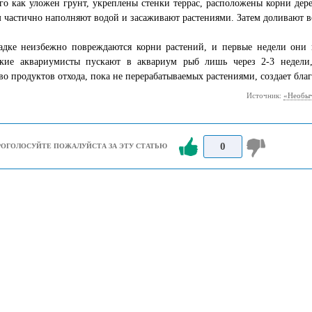
го как уложен грунт, укреплены стенки террас, расположены корни дер
 частично наполняют водой и засаживают растениями. Затем доливают 
адке неизбежно повреждаются корни растений, и первые недели они н
ские аквариумисты пускают в аквариум рыб лишь через 2-3 недели
во продуктов отхода, пока не перерабатываемых растениями, создает бла
Источник:
«Необыч
0
РОГОЛОСУЙТЕ ПОЖАЛУЙСТА ЗА ЭТУ СТАТЬЮ