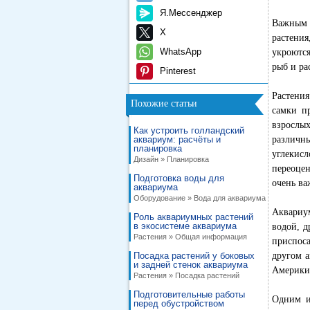
Я.Мессенджер
Важным 
X
растения
WhatsApp
укроются
рыб и ра
Pinterest
Растения
Похожие статьи
самки п
взрослых
Как устроить голландский
аквариум: расчёты и
различн
планировка
углекис
Дизайн » Планировка
переоце
Подготовка воды для
очень ва
аквариума
Оборудование » Вода для аквариума
Аквариум
Роль аквариумных растений
в экосистеме аквариума
водой, д
Растения » Общая информация
приспос
Посадка растений у боковых
другом а
и задней стенок аквариума
Америки,
Растения » Посадка растений
Подготовительные работы
Одним и
перед обустройством