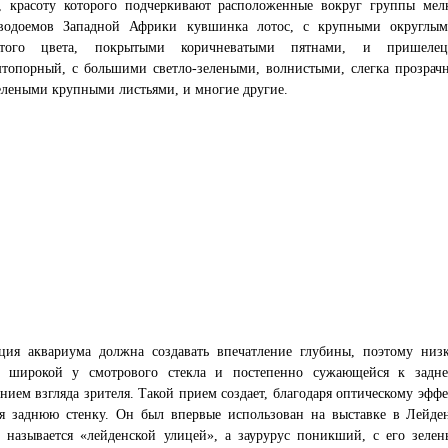
е, красоту которого подчеркивают расположенные вокруг группы мел
водоемов Западной Африки кувшинка лотос, с крупными округлым
ватого цвета, покрытыми коричневатыми пятнами, и пришелец
топорный, с большими светло-зелеными, волнистыми, слегка прозрачн
елеными крупными листьями, и многие другие.
ция аквариума должна создавать впечатление глубины, поэтому низк
, широкой у смотрового стекла и постепенно сужающейся к задней
нием взгляда зрителя. Такой прием создает, благодаря оптическому эфф
ая заднюю стенку. Он был впервые использован на выставке в Лейден
й называется «лейденской улицей», а заурурус поникший, с его зеле