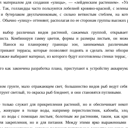
л материалом для создания «улицы», — «лейденским растением». «Ул
. Так, голландцы часто пользуются лобелией кровяно-красной, с зеле
, и бутерлаком двухтычинковым, с сильно ветвистым стеблем, на ко
. Обычно «улицу» оттеняют, располагая по ее сторонам группы высоких 
 выбор различных видов растений, сажаемых группой, открывает
миста. Комбинируя гамму цветов, формы и размеры листьев, он може
ы. Нанося на планировку границы зон, занимаемых различным
атривают террасы, которые позволяют поднять и сделать легко обозр
 также выбирают материал, из которого будут изготовлены стенки террас
го как закончена разработка плана, приступают к устройству аквариум
ом грунте, мало отражающем свет, большинство видов рыб ведут себя
грунт светлый, то окраска рыб бледнеет, и они становятся пугливыми.
е только служит для прикрепления растений, но и обеспечивает неко
я, живущие в толще воды, например перистолистник, кабомба, эло
 из воды с помощью листьев; болотным же растениям, таким, как кри
для закрепления, но и для питания. Между этими ярко выраженными 