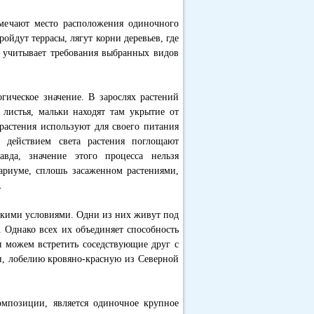
мечают место расположения одиночного
ойдут террасы, лягут корни деревьев, где
т учитывает требования выбранных видов
гическое значение. В зарослях растений
 листья, мальки находят там укрытие от
растения используют для своего питания
 действием света растения поглощают
вда, значение этого процесса нельзя
вариуме, сплошь засаженном растениями,
.
ескими условиями. Одни из них живут под
 Однако всех их объединяет способность
ы можем встретить соседствующие друг с
и, лобелию кровяно-красную из Северной
мпозиции, является одиночное крупное