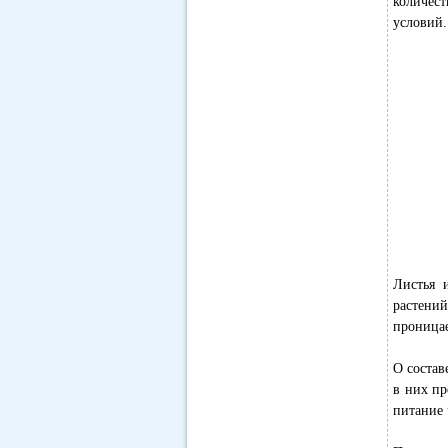
количест
условий.
Листья 
растени
проницае
О состав
в них пр
питание 