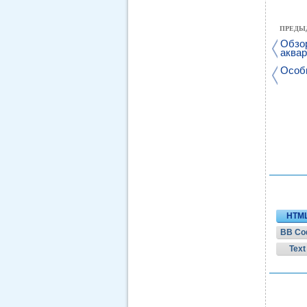
ПРЕДЫ
Обзор
аква
Особ
HTM
BB Co
Text