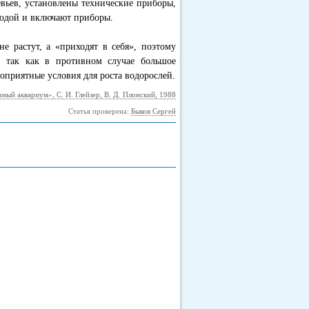
евьев, установлены технические приборы,
водой и включают приборы.
е растут, а «приходят в себя», поэтому
, так как в противном случае большое
гоприятные условия для роста водорослей.
ный аквариум», С. И. Глейзер, В. Д. Плонский, 1988
Статья проверена:
Быков Сергей