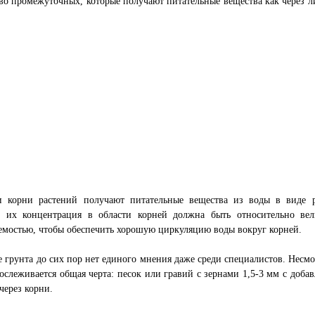
во промежуточных, которые получают питательные вещества как через ли
и корни растений получают питательные вещества из воды в виде ра
й их концентрация в области корней должна быть относительно вели
мостью, чтобы обеспечить хорошую циркуляцию воды вокруг корней.
е грунта до сих пор нет единого мнения даже среди специалистов. Несм
ослеживается общая черта: песок или гравий с зернами 1,5-3 мм с доб
через корни.