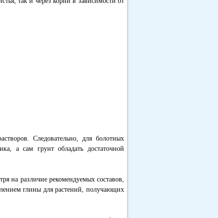
стья, так и через корни в зависимости от
створов. Следовательно, для болотных
ка, а сам грунт обладать достаточной
отря на различие рекомендуемых составов,
авлением глины для растений, получающих