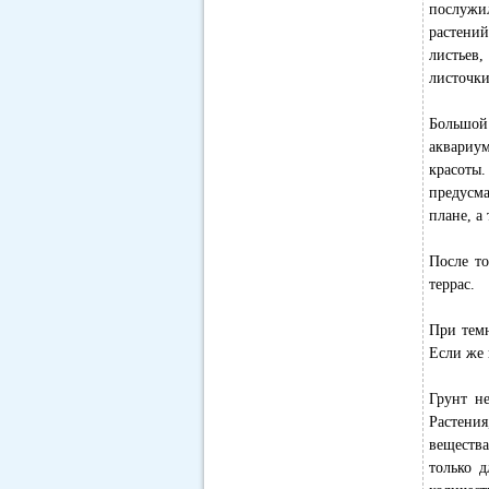
послужи
растений
листьев
листочки
Большой
аквариу
красот
предусм
плане, а
После то
террас.
При темн
Если же 
Грунт н
Растени
вещества
только 