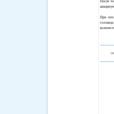
После то
аквариум
При пос
голланд
количест
П