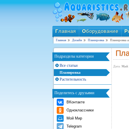
Г
лавная
О
борудование
Р
Главная
Дизайн
Планировка
Планировка а
Пла
Подразделы категории
Все статьи
Дата:
Май 
Планировка
Растительность
Поделитесь с друзьями
ВКонтакте
Одноклассники
Мой Мир
Telegram