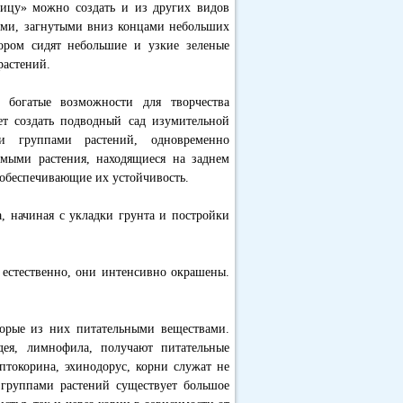
ицу» можно создать и из других видов
ными, загнутыми вниз концами небольших
тором сидят небольшие и узкие зеленые
растений.
 богатые возможности для творчества
т создать подводный сад изумительной
и группами растений, одновременно
имыми растения, находящиеся на заднем
, обеспечивающие их устойчивость.
а, начиная с укладки грунта и постройки
 естественно, они интенсивно окрашены.
торые из них питательными веществами.
дея, лимнофила, получают питательные
птокорина, эхинодорус, корни служат не
группами растений существует большое