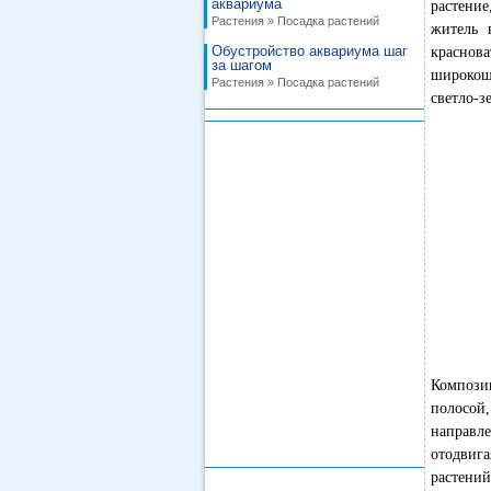
аквариума
растени
Растения » Посадка растений
житель 
Обустройство аквариума шаг
красно
за шагом
широкош
Растения » Посадка растений
светло-з
Компози
полосой
направле
отодвиг
растени