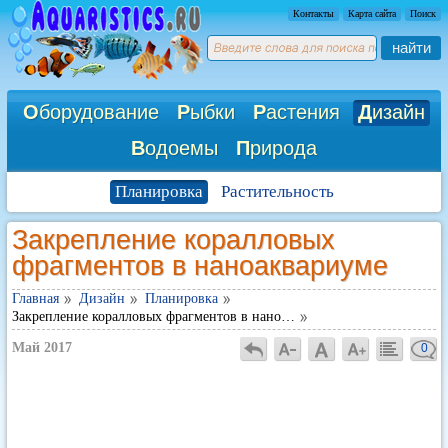
Контакты
Карта сайта
Поиск
найти
О
борудование
Р
ыбки
Р
астения
Д
изайн
В
одоемы
П
рирода
Планировка
Растительность
Закрепление коралловых
фрагментов в наноаквариуме
Главная
Дизайн
Планировка
Закрепление коралловых фрагментов в нано…
Май 2017
0