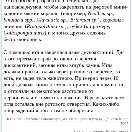
Этот способ я разработал специально для
наноаквариумов, чтобы закреплять на рифовой мини-
колонне мягкие кораллы (например,
Nepthea sp.,
Sinularia spp., Clavularia sp., Briarcum sp.
), корковые
анемоны (
Protopalythoa sp.
), губки (к примеру,
Collospongia auris
) и многих других сидячих
беспозвоночных.
С помощью игл я закреплял даже дискоактиний. Для
этого протыкал край ротовою отверстия
дискоактиннй, загоняя иглы вглубь камня. Игла
должна пройти только через ротовое отверстие, то
есть, не задев тела животного. Примерно через 10
дней дискоактинии не только прилипли к камню, но
и отползли на некоторое расстояние от
первоначального местоположения. В результате чего
игла осталась вне ротового отверстия. Каких-либо
повреждений я при этом не обнаружил.
Источник:
«Рифовые наноаквариумы. Оснащение и уход», Даниэль Кноп,
2007
Статья проверена:
Быков Сергей