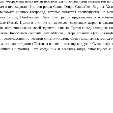
ды, которые питаются почти исключительно эррантными полизетами из се
уам в нее входило 16 видов родов Conus, Drupa, CanthaTus, Eng ina, Vasu
 включает хищных гастропод, которые питаются преимущественно мел
как Bittum, Dendropoma, Diala. Эта группа представлена в основном
riidae (Pusia). Пузии в отличие от мурексов, сверлящих дырки в раков
в, обездвиживая их своей ядовитой слизью. Третья гильдия хищных гастр
rina, Imbricularia conovula (сем. Mitridae), Drupa grossularia (сем. Traisid
 преимущественно червями сипункулидами. Среди хищных гастропод ес
, морскими звездами (Charon ia tritonis и некоторые другие Cymatiida
 Cantharus fumosum). Есть среди них и всеядные виды, относящиеся к р