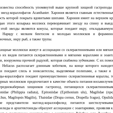
звестна способность упомянутой выше крупной хищной гастроподы Cha
звезд-кораллофагов Acanthaster. Харония является главным естественны
сть которой покрыта ядовитыми шипами. Харония имеет на верхнем кр
ью этого козырька моллюск переворачивает звезду на спину и выеда
 этой звезды являются конусы, которые поедают икру, откладываему
ы. Наряду с мелким бентосом и молодью моллюсков и форамин
ночных, икру рыб, а также трупы.
хищные моллюски живут в ассоциации со склерактиниевыми или мягким
ко их видов питаются склерактиниевыми и мягкими кораллами и зоан
и, вооружены прочной радулой, которая снабжена зубчиками. С их пом
 Heliacus располагает длинным хоботком, на конце которого находит
и поедают слизь и зооксантеллы, выделяемые полипами, а также и
ды-кораллофаги поедают преимущественно склерактиниевые кораллы, т
рных моллюсков предпочитают в качестве объекта питания восьмилучев
ереднежаберных хищников гастропод, питающихся склерактиниевыми
tonidae (Philippia radiata), Epitoniidae (Epithonium ulu), Magilidae (п
hus, Magilopsis Magilis), Thaisidae (Drupa cornus, Drupella fragus), Opulidae
ые представители матлид-кораллофилид питаются шестилучевым
илиды и архитектониды образуют ассоциации с зоантариями, проявляя 