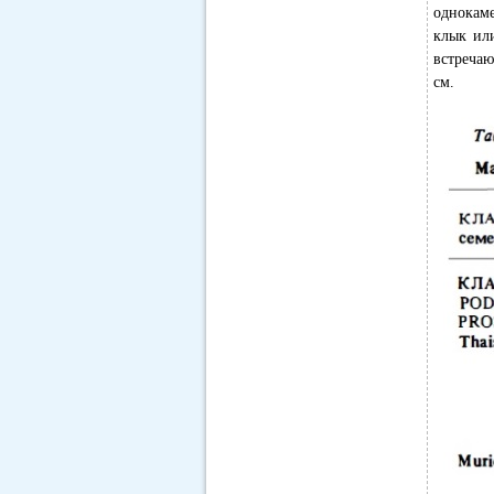
однокам
клык ил
встречаю
см.