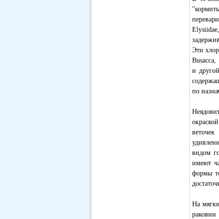
"кормит
перевари
Elysiida
задержив
Эти хлор
Busacca,
и друго
содержащ
по назна
Неядови
окраско
веточек
удивлени
видом г
имеют ч
формы те
достаточ
На мягки
раковин