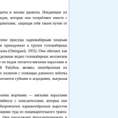
ащиты и весьма ядовиты. Поедающие их
идов, которые они потребляют вместе с
ядовитыми, защищая себя таким путем от
тепени присуща заднежаберным хищным
 и принадлежат к группе голожаберных
на (Ostergaard, 1955). Они обитают, как
отдельные видно голожаберных моллюсков
же их видов питается мягкими кораллами и
ий Palythoa, являясь своеобразным их
их полипов с помощью длинного хоботка
a питаются губками и асцидиями, выгрызая
своими жертвами — мягкими кораллами
мбиозу с зооксантеллами, которых они
 бахромчатых карманообразных выростов
щими туда из пищеварительного тракта.
и. Они продолжают фотосинтезировать и