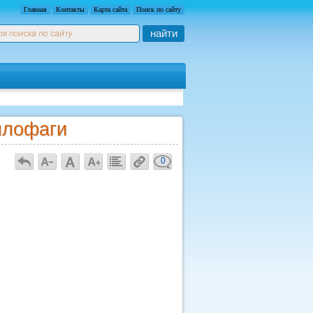
Главная
Контакты
Карта сайта
Поиск по сайту
найти
ллофаги
0