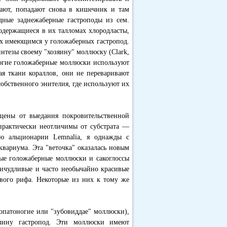
ирают, попадают снова в кишечник и там
ядные заднежаберные гастроподы из сем.
 содержащиеся в их талломах хлородласты,
ых имеющимся у голожаберных гастропод.
нтезы своему "хозяину" моллюску (Clark,
многие голожаберные моллюски используют
ая ткани кораллов, они не переваривают
собственного энителия, где используют их
щены от выедания покровительственной
 практически неотличимы от субстрата —
ю альционарии Lemnalia, я однажды с
квариума. Эта "веточка" оказалась новым
ые голожаберные моллюски и сакоглоссы
ичудливые и часто необычайно красивые
ового рифа. Некоторые из них к тому же
лопатоногие или "зубовиддае" моллюски),
лину гастропод. Эти моллюски имеют