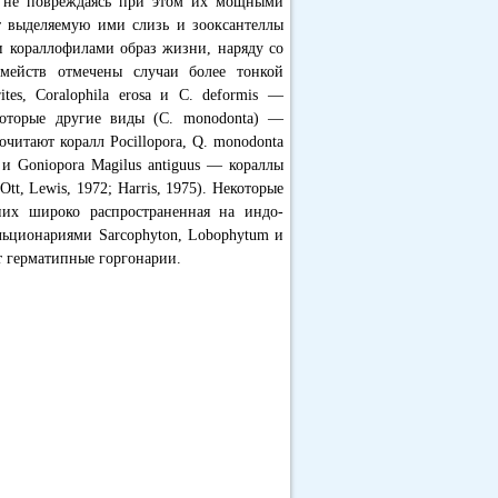
, не повреждаясь при этом их мощными
 выделяемую ими слизь и зооксантеллы
ими кораллофилами образ жизни, наряду со
емейств отмечены случаи более тонкой
ites, Coralophila erosa и С. deformis —
екоторые другие виды (С. monodonta) —
читают коралл Pocillopora, Q. monodonta
 и Goniopora Magilus antiguus — кораллы
Ott, Lewis, 1972; Harris, 1975). Некоторые
их широко распространенная на индо-
льционариями Sarcophyton, Lobophytum и
т герматипные горгонарии.