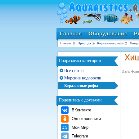
Г
лавная
О
борудование
Р
Главная
Природа
Коралловые рифы
Хищны
Хищ
Подразделы категории
Все статьи
Дата:
Февр
Морские водоросли
Коралловые рифы
Поделитесь с друзьями
ВКонтакте
Одноклассники
Мой Мир
Telegram