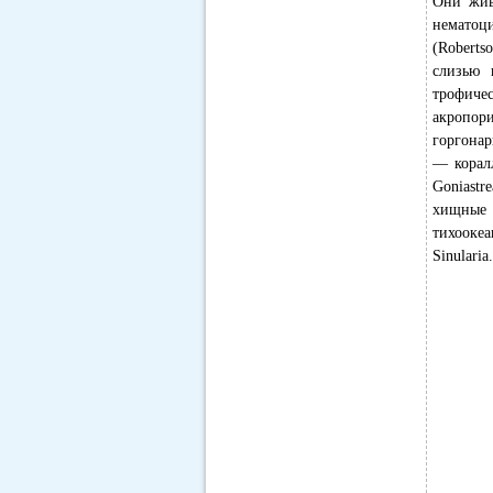
Они жив
нематоц
(Roberts
слизью 
трофичес
акропор
горгонар
— коралл
Goniastr
хищные 
тихоокеа
Sinulari