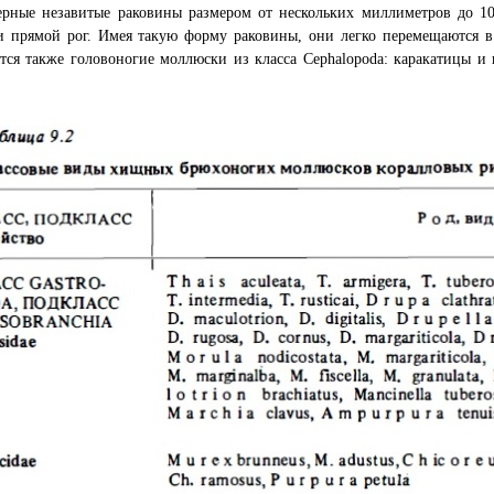
ерные незавитые раковины размером от нескольких миллиметров до 1
и прямой рог. Имея такую форму раковины, они легко перемещаются в
тся также головоногие моллюски из класса Cephalopoda: каракатицы и