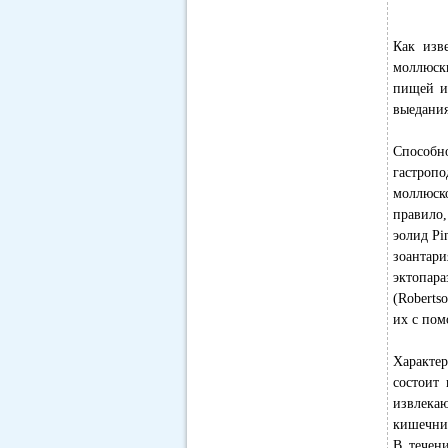
Как изв
моллюск
пищей и 
выедани
Способн
гастроп
моллюско
правило,
эолид Pi
зоантар
эктопар
(Roberts
их с пом
Характе
состоит
извлека
кишечни
В течен