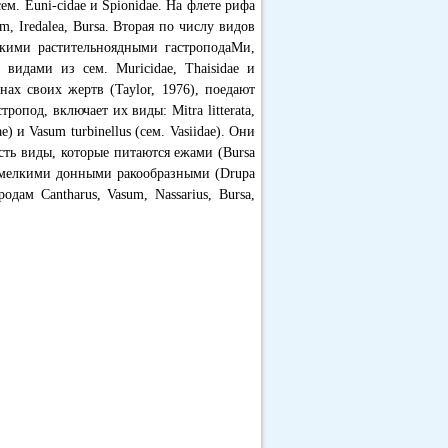
м. Euni-cidae и Spionidae. На флете рифа
m, Iredalea, Bursa. Вторая по числу видов
кими растительноядными гастроподаМи,
 видами из сем. Muricidae, Thaisidae и
инах своих жертв (Taylor, 1976), поедают
опод, включает их виды: Mitra litterata,
ae) и Vasum turbinellus (сем. Vasiidae). Они
ть виды, которые питаются ежами (Bursa
e), мелкими донными ракообразными (Drupa
одам Cantharus, Vasum, Nassarius, Bursa,