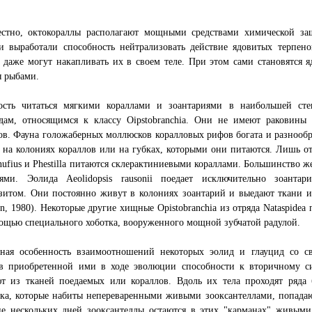
естно, октокораллы располагают мощными средствами химической з
и выработали способность нейтрализовать действие ядовитых терпено
даже могут накапливать их в своем теле. При этом сами становятся 
я рыбами.
ость читаться мягкими кораллами и зоантариями в наибольшей с
одам, относящимся к классу Oipstobranchia. Они не имеют раковины
в. Фауна голожаберных моллюсков коралловых рифов богата и разнообраз
 на колониях кораллов или на губках, которыми они питаются. Лишь 
nufius и Phestilla питаются склерактиниевыми кораллами. Большинство 
иями. Эолида Aeolidopsis rausonii поедает исключительно зоантар
азитом. Они постоянно живут в колониях зоантарий и выедают ткани 
on, 1980). Некоторые другие хищные Opistobranchia из отряда Nataspide
ощью специального хоботка, вооруженного мощной зубчатой радулой.
рная особенность взаимоотношений некоторых эолид и глауцид со 
 в приобретенной ими в ходе эволюции способности к вторичному си
ют из тканей поедаемых или кораллов. Вдоль их тела проходят ряда
ка, которые набиты непереваренными живыми зооксантеллами, попадаю
ие нескольких дней зооксантеллы остаются в этих "карманах" живым