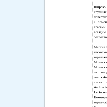
Широко и
крупных 
поверхно
С помощ
врагами
всеядн
беспозво
Многие 
несколь
кораллам
Моллюск
Моллюск
гастропо
голожабе
числе п
Architec
Leptoconc
Некотор
кораллоф