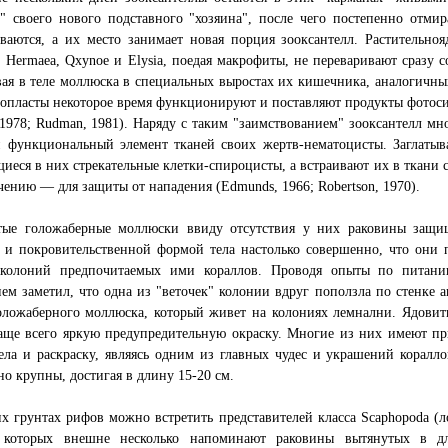
ь" своего нового подставного "хозяина", после чего постепенно отм
ваются, а их место занимает новая порция зооксантелл. Растительно
e, Hermaea, Qxynoe и Elysia, поедая макрофиты, не переваривают сразу
ая в теле моллюска в специальных выростах их кишечника, аналогичн
опласты некоторое время функционируют и поставляют продукты фотоси
 1978; Rudman, 1981). Наряду с таким "заимствованием" зооксантелл 
й функциональный элемент тканей своих жертв-нематоцисты. Заглатыв
иеся в них стрекательные клетки-спироцисты, а встраивают их в ткани 
чению — для защиты от нападения (Edmunds, 1966; Robertson, 1970).
тые голожаберные моллюски ввиду отсутствия у них раковины защи
й и покровительственной формой тела настолько совершенно, что они
 колоний предпочитаемых ими кораллов. Проводя опыты по питани
ем заметил, что одна из "веточек" колонии вдруг поползла по стенке а
оложаберного моллюска, который живет на колониях лемнални. Ядовит
аще всего яркую предупредительную окраску. Многие из них имеют пр
ла и раскраску, являясь одним из главных чудес и украшений коралл
но крупны, достигая в длину 15-20 см.
х грунтах рифов можно встретить представителей класса Scaphopoda (
 которых внешне несколько напоминают раковины вытянутых в д