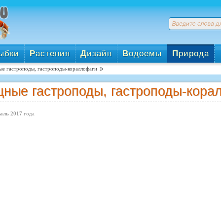
ыбки
Р
астения
Д
изайн
В
одоемы
П
рирода
е гастроподы, гастроподы-кораллофаги
ные гастроподы, гастроподы-кора
аль 2017
года