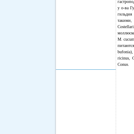
гастропо
у о-ва Г
гильдия
такими, 
Costella
моллюско
М. cucume
питаются
bufonia)
ricinus,
Conus.