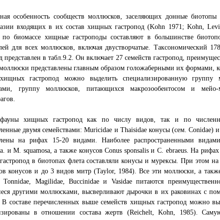
рная особенность сообществ моллюсков, заселяющих донные биотопы 
азии входящих в их состав хищных гастропод (Kohn 1971; Kohn, Leviti
 по биомассе хищные гастроподы составляют в большинстве биото
лей для всех моллюсков, включая двустворчатые. Таксономический 17
д представлен в табл.9.2. Он включает 27 семейств гастропод, преимущ
оллюски представлены главным образом голожаберными их формами, кот
 хищных гастропод можно выделить специализированную группу м
ами, группу моллюсков, питающихся макрозообентосом и мейо-
агов.
фауны хищных гастропод как по числу видов, так и по численн
ленные двумя семействами: Muricidae и Thaisidae конусы (сем. Conidae) 
влены на рифах 15-20 видами. Наиболее распространенными видами
a. и М. squamosa, а также конусов Conus sponsalis и С. ebraeus. На риф
астропод в биотопах флета составляли конусы и мурексы. При этом н
ов конусов и до 3 видов митр (Taylor, 1984). Все эти моллюски, а та
в Tonnidae, Magilidae, Buccinidae и Vasidae питаются преимуществе
еся другими моллюсками, высверливают дырочки в их раковинах с по
. В составе перечисленных выше семейств хищных гастропод можно вы
изированы в отношении состава жертв (Reichelt, Kohn, 1985). Сам