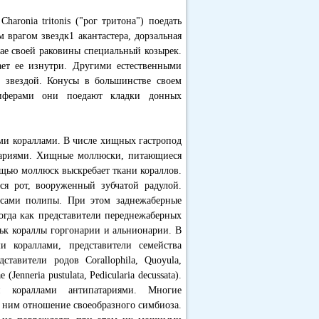
ronia tritonis ("рог тритона") поедать
м врагом звездк1 акантастера, дорзальная
ае своей раковины специальный козырек.
ет ее изнутри. Другими естественными
ю звездой. Конусы в большинстве своем
иферами они поедают кладки донных
и кораллами. В числе хищных гастропод
тариями. Хищные моллюски, питающиеся
ощью моллюск выскребает ткани кораллов.
ся рот, вооруженный зубчатой радулой.
 сами полипы. При этом заднежаберные
огда как представители переднежаберных
ьк кораллы горгонарии и альнионарии. В
 кораллами, представители семейства
редставители родов Corallophila, Quoyula,
 (Jenneria pustulata, Pedicularia decussata).
и кораллами антипатариями. Многие
к ним отношение своеобразного симбиоза.