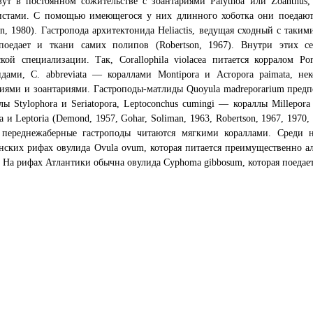
ут в постоянном сожительстве с зоантариями Palythoa или Zoanthus
истами. С помощью имеющегося у них длинного хоботка они поедают
on, 1980). Гастропода архитектонида Heliactis, ведущая сходный с так
поедает и ткани самих полипов (Robertson, 1967). Внутри этих с
кой специализации. Так, Corallophila violacea питается корралом Por
идами, С. abbreviata — кораллами Montipora и Acropora paimata, н
иями и зоантариями. Гастроподы-матлиды Quoyula madreporarium предпо
ы Stylophora и Seriatopora, Leptoconchus cumingi — кораллы Millepora
ea и Leptoria (Demond, 1957, Gohar, Soliman, 1963, Robertson, 1967, 1970, 
переднежаберные гастроподы читаются мягкими кораллами. Среди н
нских рифах овулида Ovula ovum, которая питается преимущественно а
a. На рифах Атлантики обычна овулида Cyphoma gibbosum, которая поедае