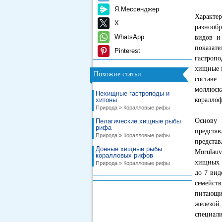
Я.Мессенджер
Характе
X
разнообр
WhatsApp
видов и
показате
Pinterest
гастропо
хищные м
Похожие статьи
составе
моллюск
Нехищные гастроподы и
хитоны
кораллоф
Природа » Коралловые рифы
Основу 
Пелагические хищные рыбы
рифа
представ
Природа » Коралловые рифы
предста
Донные хищные рыбы
Morulauv
коралловых рифов
хищных г
Природа » Коралловые рифы
до 7 вид
семейст
питающи
железой
специал