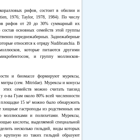
коралловых рифов, состоит в обилии и
en, 1976; Taylor, 1978, 1984). По числу
пов рифов от 20 до 30% суммарный их
8 состав основных семейств этой группы
ественно переднежаберных. Заднежаберные
орые относятся к отряду Nudibranchia. В
оллюсков, которые питаются другими
микробентосом, и группу моллюсков-
ости и биомассе формируют мурексы,
и митры (сем. Mitridae). Мурексы и конусы
 этих семейств можно считать таизид
ах у о-ва Гуам около 80% всей численности
а площадке 15 м² можно было обнаружить
кже хищные гастроподы из родственных им
нно моллюсками и полихетами. Мурексы,
мощью кислоты, выделяемой специальной
делить несколько гильдий, виды которых
ую крупную из таких гильдий образуют