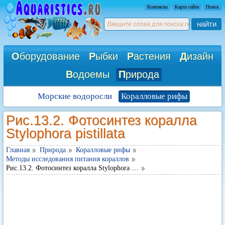
Контакты
Карта сайта
Поиск
найти
О
борудование
Р
ыбки
Р
астения
Д
изайн
В
одоемы
П
рирода
Морские водоросли
Коралловые рифы
Рис.13.2. Фотосинтез коралла
Stylophora pistillata
Главная
Природа
Коралловые рифы
Методы исследования питания кораллов
Рис.13.2. Фотосинтез коралла Stylophora …