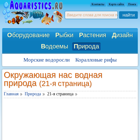
Контакты
Карта сайта
Поиск
найти
О
борудование
Р
ыбки
Р
астения
Д
изайн
В
одоемы
П
рирода
Морские водоросли
Коралловые рифы
Окружающая нас водная
природа
(21-я страница)
Главная
Природа
21-я страница