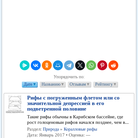
Упорядочить по:
Дате
▼
Названию
▼
Отзывам
▼
Рейтингу
▼
Рифы с погруженным флетом или со
значительной депрессией в его
подветренной половине
Такие рифы обычны в Карибском бассейне, где
рост голоценовыи рифов начался позднее, чем в...
Раздел:
»
Природа
Коралловые рифы
Дата: Январь 2017 • Оценка:
—