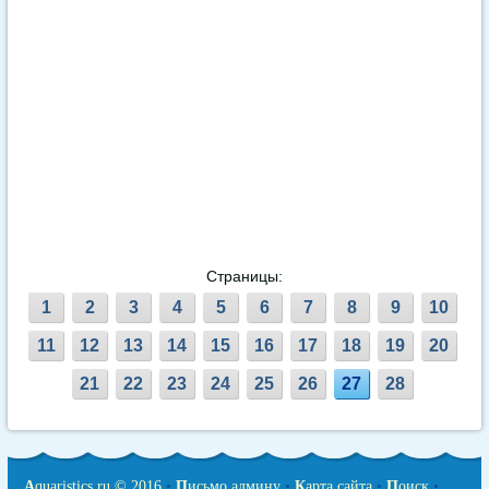
Страницы:
1
2
3
4
5
6
7
8
9
10
11
12
13
14
15
16
17
18
19
20
21
22
23
24
25
26
27
28
A
quaristics.ru © 2016
•
П
исьмо админу
•
К
арта сайта
•
П
оиск
•