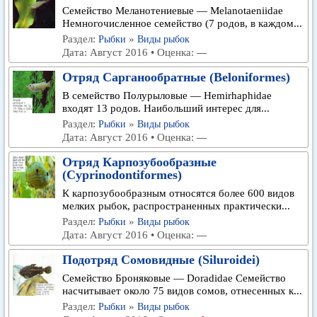
Семейство Меланотениевые — Melanotaeniidae
Немногочисленное семейство (7 родов, в каждом...
Раздел:
»
Рыбки
Виды рыбок
Дата: Август 2016 • Оценка:
—
Отряд Сарганообратные (Beloniformes)
В семейство Полурыловые — Hemirhaphidae
входят 13 родов. Наибольший интерес для...
Раздел:
»
Рыбки
Виды рыбок
Дата: Август 2016 • Оценка:
—
Отряд Карпозубообразные
(Cyprinodontiformes)
К карпозубообразным относятся более 600 видов
мелких рыбок, распространенных практически...
Раздел:
»
Рыбки
Виды рыбок
Дата: Август 2016 • Оценка:
—
Подотряд Сомовидные (Siluroidei)
Семейство Броняковые — Doradidae Семейство
насчитывает около 75 видов сомов, отнесенных к...
Раздел:
»
Рыбки
Виды рыбок