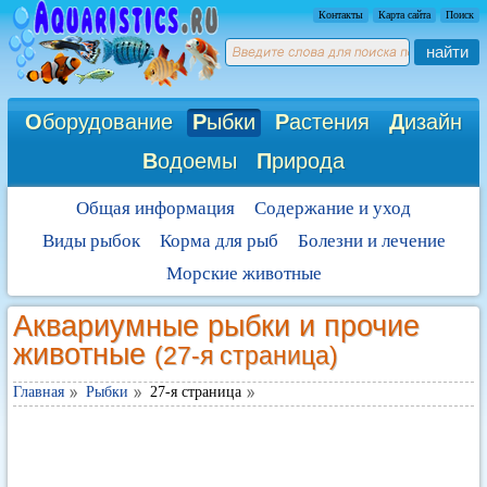
Контакты
Карта сайта
Поиск
найти
О
борудование
Р
ыбки
Р
астения
Д
изайн
В
одоемы
П
рирода
Общая информация
Содержание и уход
Виды рыбок
Корма для рыб
Болезни и лечение
Морские животные
Аквариумные рыбки и прочие
животные
(27-я страница)
Главная
Рыбки
27-я страница