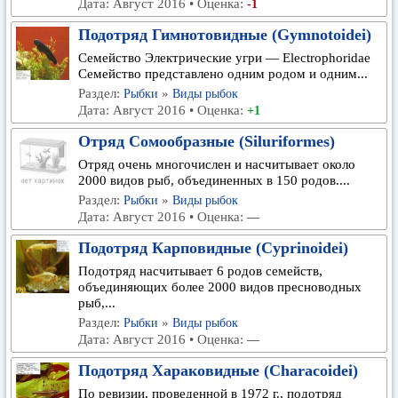
Дата: Август 2016 • Оценка:
-1
Подотряд Гимнотовидные (Gymnotoidei)
Семейство Электрические угри — Electrophoridae
Семейство представлено одним родом и одним...
Раздел:
»
Рыбки
Виды рыбок
Дата: Август 2016 • Оценка:
+1
Отряд Сомообразные (Siluriformes)
Отряд очень многочислен и насчитывает около
2000 видов рыб, объединенных в 150 родов....
Раздел:
»
Рыбки
Виды рыбок
Дата: Август 2016 • Оценка:
—
Подотряд Карповидные (Cyprinoidei)
Подотряд насчитывает 6 родов семейств,
объединяющих более 2000 видов пресноводных
рыб,...
Раздел:
»
Рыбки
Виды рыбок
Дата: Август 2016 • Оценка:
—
Подотряд Хараковидные (Characoidei)
По ревизии, проведенной в 1972 г., подотряд