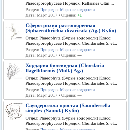
Phaeosporophyceae Порядок: Ralfsiales Oltm....
Раздел:
»
Природа
Морские водоросли
Дата: Март 2017 • Оценка:
+1
Сферотрихия растопыренная
(Sphaerothrichia divaricata (Ag.) Kylin)
Отдел: Phaeophyta (Бурые водоросли) Класс:
Phaeosporophyceae Порядок: Chordariales S. et...
Раздел:
»
Природа
Морские водоросли
Дата: Март 2017 • Оценка:
—
Хордария бичевидная (Chordaria
flagelliformis (Mull.) Ag.)
Отдел: Phaeophyta (Бурые водоросли) Класс:
Phaeosporophyceae Порядок: Chordariales S. et...
Раздел:
»
Природа
Морские водоросли
Дата: Март 2017 • Оценка:
—
Саундерселла простая (Saundersella
simplex (Saund.) Kylin)
Отдел: Phaeophyta (Бурые водоросли) Класс:
Phaeosporophyceae Порядок: Chordariales S. et...
Раздел:
»
Природа
Морские водоросли