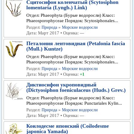
Сцитосифон коленчатый (Scytosiphon
lomentaria (Lyngb.) Link)
Отдел: Phaeophyta (Бурые водоросли) Класс:
Phaeosporophyceae Порядок: Scytosiphonales...
Раздел:
»
Природа
Морские водоросли
Дата: Март 2017 • Оценка:
—
Петалония лентовидная (Petalonia fascia
(Mull.) Kuntze)
Отдел: Phaeophyta (Бурые водоросли) Класс:
Phaeosporophyceae Порядок: Scytosiphonales...
Раздел:
»
Природа
Морские водоросли
Дата: Март 2017 • Оценка:
+1
Диктиосифон укроповидный
(Dictyosiphon foeniculaceus (Huds.) Grev.)
Отдел: Phaeophyta (Бурые водоросли) Класс:
Phaeosporophyceae Порядок: Punctariales Kylin...
Раздел:
»
Природа
Морские водоросли
Дата: Март 2017 • Оценка:
—
Коилодесме японский (Coilodesme
japonica Yamada)