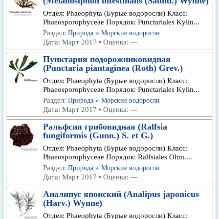
(Melanosiphon intestinalis (Saund.) Wynne)
Отдел: Phaeophyta (Бурые водоросли) Класс:
Phaeosporophyceae Порядок: Punctariales Kylin...
Раздел:
»
Природа
Морские водоросли
Дата: Март 2017 • Оценка:
—
Пунктария подорожниковидная
(Punctaria piantaginea (Roth) Grev.)
Отдел: Phaeophyta (Бурые водоросли) Класс:
Phaeosporophyceae Порядок: Punctariales Kylin...
Раздел:
»
Природа
Морские водоросли
Дата: Март 2017 • Оценка:
—
Ральфсия грибовидная (Ralfsia
fungiformis (Gunn.) S. et G.)
Отдел: Phaeophyta (Бурые водоросли) Класс:
Phaeosporophyceae Порядок: Ralfsiales Oltm....
Раздел:
»
Природа
Морские водоросли
Дата: Март 2017 • Оценка:
—
Аналипус японский (Analipus japonicus
(Harv.) Wynne)
Отдел: Phaeophyta (Бурые водоросли) Класс: