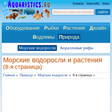
Контакты
Карта сайта
Поиск
найти
О
борудование
Р
ыбки
Р
астения
Д
изайн
В
одоемы
П
рирода
Морские водоросли
Коралловые рифы
Морские водоросли и растения
(8-я страница)
Главная
Природа
Морские водоросли
8-я страница