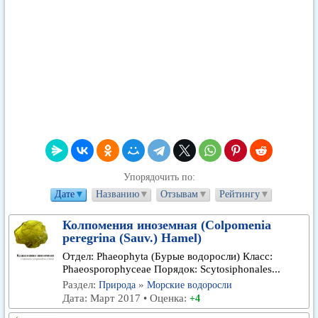
Упорядочить по:
Дате
▼
Названию
▼
Отзывам
▼
Рейтингу
▼
Колпомения иноземная (Colpomenia
peregrina (Sauv.) Hamel)
Отдел: Phaeophyta (Бурые водоросли) Класс:
Phaeosporophyceae Порядок: Scytosiphonales...
Раздел:
»
Природа
Морские водоросли
Дата: Март 2017 • Оценка:
+4