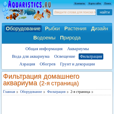
Контакты
Карта сайта
Поиск
найти
О
борудование
Р
ыбки
Р
астения
Д
изайн
В
одоемы
П
рирода
Общая информация
Аквариумы
Вода для аквариума
Освещение
Фильтрация
Аэрация
Обогрев
Грунт и декорации
Фильтрация домашнего
аквариума
(2-я страница)
Главная
Оборудование
Фильтрация
2-я страница