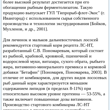
более высокий результат достигается при его
обогащении рыбным ферментолизатом. Такую
продукцию выпускает ГУЛ "Гипрорыб-флот-Экос" (г.
Ивангород) с использованием сырья собственного
производства и технологии экструдирования [Бойков,
Мухленов, и др., 2001].
Для личинок и мальков дальневосточных лососей
рекомендуется стартовый корм рецепта ЛС-НТ,
разработанный С.В. Пономаревым, который состоит
из рыбной, крабовой, кровяной, пшеничной и
водорослевой муки, витазара, сухого обрата, рыбьего
жира, витаминно-минерального премикса и кормовой
добавки "Бетафин" [Пономарев, Пономарева, 2003]. В
отличие от комбикормов, для других видов лососевых
рыб данный корм характеризуется меньшим
содержанием липидов (в пределах 8-11%) при
относительно высоком уровне протеина — 53-55%, а
также включает повышенные дозы витаминов.
Производство стартового комбикорма ЛС-НТ