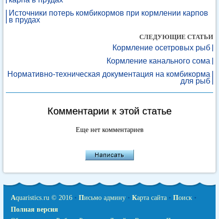
Источники потерь комбикормов при кормлении карпов
в прудах
СЛЕДУЮЩИЕ СТАТЬИ
Кормление осетровых рыб
Кормление канального сома
Нормативно-техническая документация на комбикорма
для рыб
Комментарии к этой статье
Еще нет комментариев
A
quaristics.ru © 2016
•
П
исьмо админу
•
К
арта сайта
•
П
оиск
•
Полная версия