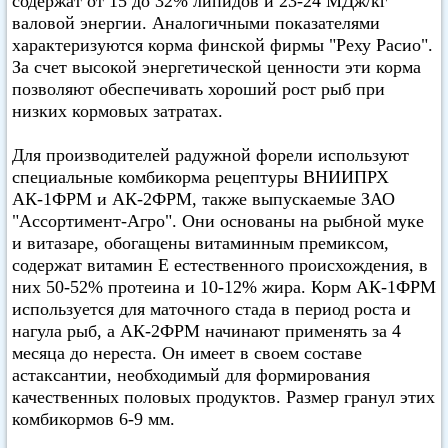
содержат от 15 до 32% липидов и 23-24 МДж/кг
валовой энергии. Аналогичными показателями
характеризуются корма финской фирмы "Реху Расио".
За счет высокой энергетической ценности эти корма
позволяют обеспечивать хороший рост рыб при
низких кормовых затратах.
Для производителей радужной форели используют
специальные комбикорма рецептуры ВНИИПРХ
АК-1ФРМ и АК-2ФРМ, также выпускаемые ЗАО
"Ассортимент-Агро". Они основаны на рыбной муке
и витазаре, обогащены витаминным премиксом,
содержат витамин Е естественного происхождения, в
них 50-52% протеина и 10-12% жира. Корм АК-1ФРМ
используется для маточного стада в период роста и
нагула рыб, а АК-2ФРМ начинают применять за 4
месяца до нереста. Он имеет в своем составе
астаксантии, необходимый для формирования
качественных половых продуктов. Размер гранул этих
комбикормов 6-9 мм.