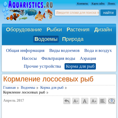
Контакты
Карта сайта
Поиск
найти
О
борудование
Р
ыбки
Р
астения
Д
изайн
В
одоемы
П
рирода
Общая информация
Виды водоемов
Вода и воздух
Насосы
Фильтрация воды
Аэрация
Прочие устройства
Корма для рыб
Кормление лососевых рыб
Главная
Водоемы
Корма для рыб
Кормление лососевых рыб
Апрель 2017
0