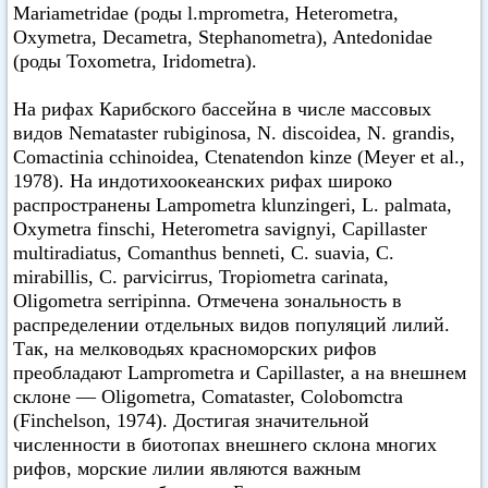
Mariametridae (роды l.mprometra, Heterometra,
Oxymetra, Decametra, Stephanometra), Antedonidae
(роды Toxometra, Iridometra).
На рифах Карибского бассейна в числе массовых
видов Nemataster rubiginosa, N. discoidea, N. grandis,
Comactinia cchinoidea, Ctenatendon kinze (Меуеr et al.,
1978). На индотихоокеанских рифах широко
распространены Lampometra klunzingeri, L. palmata,
Oxymetra finschi, Heterometra savignyi, Capillaster
multiradiatus, Comanthus benneti, С. suavia, С.
mirabillis, С. parvicirrus, Tropiometra carinata,
Oligometra serripinna. Отмечена зональность в
распределении отдельных видов популяций лилий.
Так, на мелководьях красноморских рифов
преобладают Lamprometra и Capillaster, а на внешнем
склоне — Oligometra, Comataster, Colobomctra
(Finchelson, 1974). Достигая значительной
численности в биотопах внешнего склона многих
рифов, морские лилии являются важным