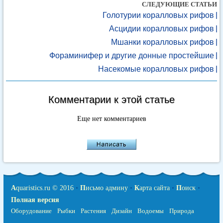
СЛЕДУЮЩИЕ СТАТЬИ
Голотурии коралловых рифов
Асцидии коралловых рифов
Мшанки коралловых рифов
Фораминифер и другие донные простейшие
Насекомые коралловых рифов
Комментарии к этой статье
Еще нет комментариев
A
quaristics.ru © 2016
•
П
исьмо админу
•
К
арта сайта
•
П
оиск
•
Полная версия
Оборудование
Рыбки
Растения
Дизайн
Водоемы
Природа