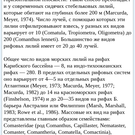
и у современных сидячих стебельковых лилий,
которые обитают на глубинах более 200 м (Marcurda,
Meyer, 1974). Число лучей, с помощью которых эти
лилии отфильтровывают взвесь, у разных их видов
варьирует от 10 (Comatula, Tropiometra, Oligometra) до
200 (Comanthus lenneti). Большинство же видов
рифовьх лилий имеет от 20 до 40 лучей.
Общее число видов морских лилий на рифах
Карибского бассейна — 8, на индо-тихоокеанских
рифах — 280. В пределах отдельных рифовых систем
оно варьирует от 4—5 на отдельных рифах
Атлантики (Meyer, 1973; Macurda, Meyer, 1977;
Macurda, 1982) до 14 на красноморских рифах
(Finshelson, 1974) и до 20—35 видов на рифах Б.
барьера Австралии или Филиппин (Marsh, Marshall,
1983; Rowe et al., 1986). Массовые их вид на рифах
представлены главным образом семействами:
Comasteridae (род Comanthus, Capillaster, Nemataster,
Comaster, Comantheria, Comatella, Comactinia),