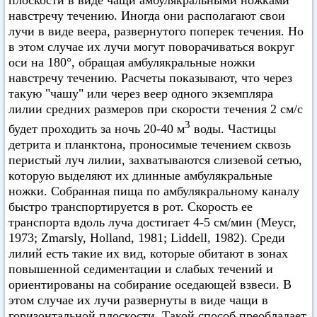
плоскости в виде чащи амбулякральными ножками
навстречу течению. Иногда они располагают свои
лучи в виде веера, развернутого поперек течения. Но
в этом случае их лучи могут поворачиваться вокруг
оси на 180°, обращая амбулякральные ножки
навстречу течению. Расчеты показывают, что через
такую "чашу" или через веер одного экземпляра
лилии средних размеров при скорости течения 2 см/с
3
будет проходить за ночь 20-40 м
воды. Частицы
детрита и планктона, проносимые течением сквозь
перистый луч лилии, захватываются слизевой сетью,
которую выделяют их длинные амбулякральные
ножки. Собранная пища по амбулякральному каналу
быстро транспортируется в рот. Скорость ее
транспорта вдоль луча достигает 4-5 см/мин (Meycr,
1973; Zmarsly, Holland, 1981; Liddell, 1982). Среди
лилий есть такие их вид, которые обитают в зонах
повышенной седиментации и слабых течений и
ориентированы на собирание оседающей взвеси. В
этом случае их лучи развернуты в виде чащи в
горизонтальной плоскости. Такой способ преобладает