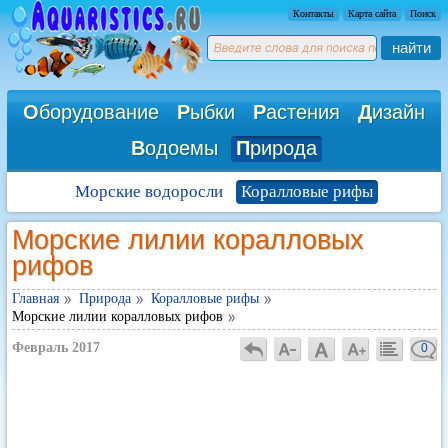
Контакты
Карта сайта
Поиск
найти
О
борудование
Р
ыбки
Р
астения
Д
изайн
В
одоемы
П
рирода
Морские водоросли
Коралловые рифы
Морские лилии коралловых
рифов
Главная
Природа
Коралловые рифы
Морские лилии коралловых рифов
Февраль 2017
0