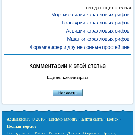
СЛЕДУЮЩИЕ СТАТЬИ
Морские лилии коралловых рифов
Голотурии коралловых рифов
Асцидии коралловых рифов
Мшанки коралловых рифов
Фораминифер и другие донные простейшие
Комментарии к этой статье
Еще нет комментариев
A
quaristics.ru © 2016
•
П
исьмо админу
•
К
арта сайта
•
П
оиск
•
Полная версия
Оборудование
Рыбки
Растения
Дизайн
Водоемы
Природа