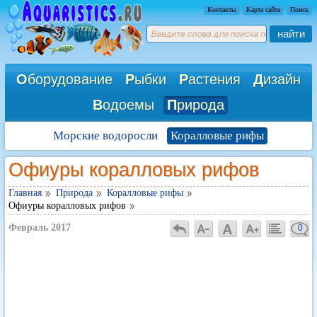
Контакты
Карта сайта
Поиск
найти
О
борудование
Р
ыбки
Р
астения
Д
изайн
В
одоемы
П
рирода
Морские водоросли
Коралловые рифы
Офиуры коралловых рифов
Главная
Природа
Коралловые рифы
Офиуры коралловых рифов
Февраль 2017
0