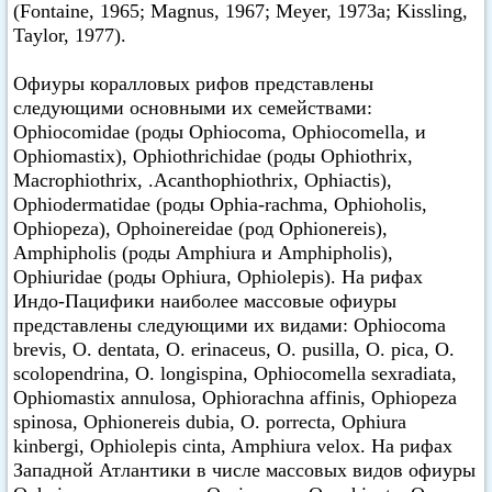
(Fontaine, 1965; Magnus, 1967; Meyer, 1973а; Kissling,
Taylor, 1977).
Офиуры коралловых рифов представлены
следующими основными их семействами:
Ophiocomidae (роды Ophiocoma, Ophiocomella, и
Ophiomastix), Ophiothrichidae (роды Ophiothrix,
Macrophiothrix, .Acanthophiothrix, Ophiactis),
Ophiodermatidae (роды Ophia-rachma, Ophioholis,
Ophiopeza), Ophoinereidae (род Ophionereis),
Amphipholis (роды Amphiura и Amphipholis),
Ophiuridae (роды Ophiura, Ophiolepis). На рифах
Индо-Пацифики наиболее массовые офиуры
представлены следующими их видами: Ophiocoma
brevis, О. dentata, О. erinaceus, О. pusilla, О. pica, О.
scolopendrina, О. longispina, Ophiocomella sexradiata,
Ophiomastix annulosa, Ophiorachna affinis, Ophiopeza
spinosa, Ophionereis dubia, О. porrecta, Ophiura
kinbergi, Ophiolepis cinta, Amphiura velox. На рифах
Западной Атлантики в числе массовых видов офиуры