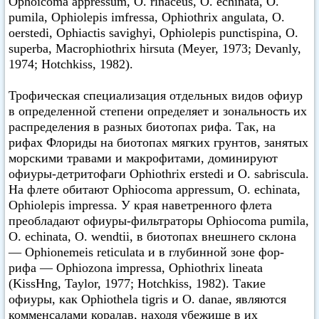
Ophoicoma appressum, О. rinaceus, О. echinata, О.
pumila, Ophiolepis imfressa, Ophiothrix angulata, О.
oerstedi, Ophiactis savighyi, Ophiolepis punctispina, О.
superba, Macrophiothrix hirsuta (Meyer, 1973; Devanly,
1974; Hotchkiss, 1982).
Трофическая специализация отдельных видов офиур
в определенной степени определяет и зональность их
распределения в разных биотопах рифа. Так, на
рифах Флориды на биотопах мягких грунтов, занятых
морскими травами и макрофитами, доминируют
офиуры-детритофаги Ophiothrix erstedi и О. sabriscula.
На флете обитают Ophiocoma appressum, О. echinata,
Ophiolepis impressa. У края наветренного флета
преобладают офиуры-фильтраторы Ophiocoma pumila,
О. echinata, О. wendtii, в биотопах внешнего склона
— Ophionemeis reticulata и в глубинной зоне фор-
рифа — Ophiozona impressa, Ophiothrix lineata
(KissHng, Taylor, 1977; Hotchkiss, 1982). Такие
офиуры, как Ophiothela tigris и О. danae, являются
комменсалами коралав, находя убежище в их