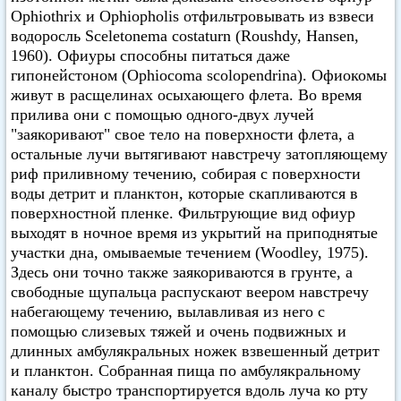
Ophiothrix и Ophiopholis отфильтровывать из взвеси
водоросль Sceletonema costaturn (Roushdy, Hansen,
1960). Офиуры способны питаться даже
гипонейстоном (Ophiocoma scolopendrina). Офиокомы
живут в расщелинах осыхающего флета. Во время
прилива они с помощью одного-двух лучей
"заякоривают" свое тело на поверхности флета, а
остальные лучи вытягивают навстречу затопляющему
риф приливному течению, собирая с поверхности
воды детрит и планктон, которые скапливаются в
поверхностной пленке. Фильтрующие вид офиур
выходят в ночное время из укрытий на приподнятые
участки дна, омываемые течением (Woodley, 1975).
Здесь они точно также заякориваются в грунте, а
свободные щупальца распускают веером навстречу
набегающему течению, вылавливая из него с
помощью слизевых тяжей и очень подвижных и
длинных амбулякральных ножек взвешенный детрит
и планктон. Собранная пища по амбулякральному
каналу быстро транспортируется вдоль луча ко рту