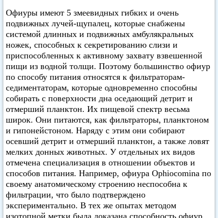
Офиуры имеют 5 змеевидных гибких и очень
подвижных лучей-щупалец, которые снабжены
системой длинных и подвижных амбулякральных
ножек, способных к секретированию слизи и
приспособленных к активному захвату взвешенной
пищи из водной толщи. Поэтому большинство офиур
по способу питания относятся к фильтраторам-
седиментаторам, которые одновременно способны
собирать с поверхности дна оседающий детрит и
отмерший планктон. Их пищевой спектр весьма
широк. Они питаются, как фильтраторы, планктоном
и гипонейстоном. Наряду с этим они собирают
осевший детрит и отмерший планктон, а также ловят
мелких донных животных. У отдельных их видов
отмечена специализация в отношении объектов и
способов питания. Например, офиура Ophiocomina по
своему анатомическому строению неспособна к
фильтрации, что было подтверждено
экспериментально. В тех же опытах методом
изотопной метки была доказана способность офиур